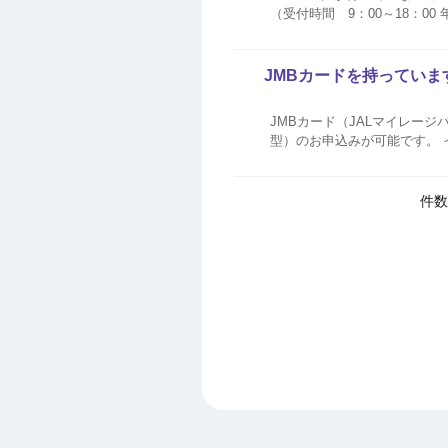
（受付時間 9：00～18：00 年中無休）はこちら ナビダイヤルは、公衆
けません。 お客さまのお電
従って操作...
JMBカードを持っていま
JMBカード（JALマイレージ
型）のお申込みが可能です。 
件数