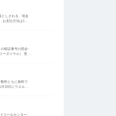
落としされる、現金
回
トの暗証番号の照会･
フリーダイヤル） 受付
登録の住所へ郵送いたし...
手数料ともに無料で
ド払い（コード払い）
ードコールセンター