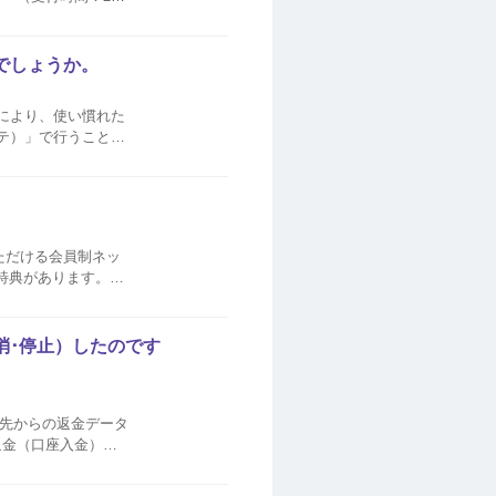
能でしょうか。
ことにより、使い慣れた
ッテ）」で行うことが
ただける会員制ネッ
の特典があります。
ホからどこでもスピー
消･停止）したのです
用先からの返金データ
返金（口座入金）で