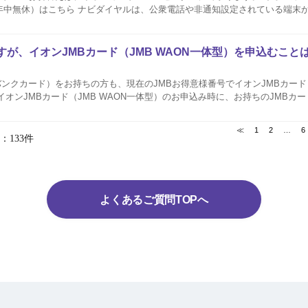
電話や非通知設定されている端末からはおかけいただ
話番号を通知しておかけください。 お電話いただくと、ガイダンスが流れます
すが、イオンJMBカード（JMB WAON一体型）を申込むこと
バンクカード）をお持ちの方も、現在のJMBお得意様番号でイオンJMBカード（
イオンJMBカード（JMB WAON一体型）のお申込み時に、お持ちのJMBカ
JMBお得意様番号をご入力ください。 イオンJM
≪
1
2
…
6
：133件
よくあるご質問TOPへ