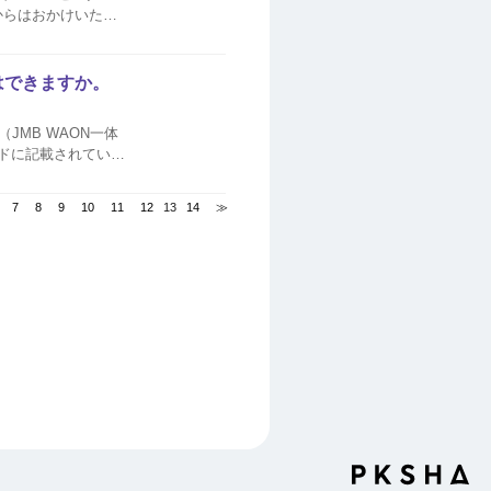
ので、ガイダンスに
はできますか。
JMB WAON一体
ードに記載されている
Bカード（JMB WAON一体型）の詳細はこちら たまっているマイルは、引...
7
8
9
10
11
12
13
14
≫