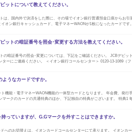
デビットについて教えてください。
ットは、国内外で決済をした際に、その場でイオン銀行普通預金口座からお引
ン銀行キャッシュカード、電子マネーWAONが1枚になったカードです。 お支払方法は1
択することはできません。 引落口座の変更はできません。 イオン銀行キャッシュ+デビ
デビットの暗証番号を照会･変更する方法を教えてください。
トの暗証番号の照会･変更については、下記をご確認ください。 JCBデビッ
ターにご連絡ください。 ＜イオン銀行コールセンター＞ 0120-13-1089（
時間／9:00～18:00 年中無休 暗証番号の照会の場合は、登録されているJCBデビットの暗証番号をご
のようなカードですか。
ト機能・電子マネーWAON機能の一体型カードとなります。 年会費、発行
のカードの共通特典のほか、下記独自の特典がございます。 特典1 毎月10日にウエルシ
レジット払いやウエルシアカードを登録しているAEON Payのイオンカー
を持っていますが、G.Gマークを外すことはできますか。
ードへのお切替えは、イオンカードコールセンターにて承ります。 イオンカ