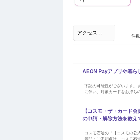
ド）
件数
AEON Payアプリや
下記の可能性がございます。
に伴い、対象カードをお持ちの
の画像で表示されます。 カ
の有効期限到来前にお切替えをご
【コスモ・ザ・カード会員
の申請・解除方法を教え
コスモ石油の「【コスモの公式】ア
質問・ご不明点は、コスモ石油