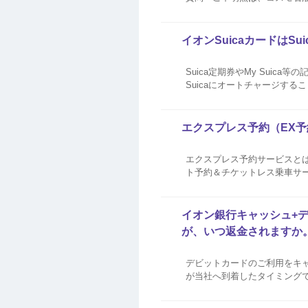
時間 年中無休）はこちら
イオンSuicaカードはS
Suica定期券やMy Suic
Suicaにオートチャージする
エクスプレス予約（EX
エクスプレス予約サービスと
ト予約＆チケットレス乗車サー
【特典1】 お支払いはお持ち
ディに予約可能 【特...
イオン銀行キャッシュ+
が、いつ返金されますか
デビットカードのご利用をキ
が当社へ到着したタイミング
はなく、返品した日から遅れ