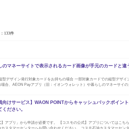
：133件
暮らしのマネーサイトで表示されるカード画像が手元のカードと
 縦型デザイン発行対象カードをお持ちの場合 一部対象カードでの縦型デザイ
場合、AEON Payアプリ（旧：イオンウォレット）や暮らしのマネーサイ
ード有効期限の更新時またはカードを再発行した場合、縦型デザインでお届け
希望の場...
向けサービス】WAON POINTからキャッシュバックポイン
てください。
プリ」から申請が必要です。 【コスモの公式】アプリについてはこちら アプリに関する
カスタマーセンターへお問い合わせください。 コスモ石油カスタマーセンタ