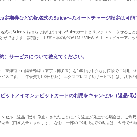
uica定期券などの記名式のSuicaへのオートチャージ設定は可
a等の記名式のSuicaをお持ちであればイオンSuicaカードとリンク（※）させる
ことができます。設定は、JR東日本の駅のATM「VIEW ALTTE（ビューアル
できます。 リンクとはイオンSuicaカードと「Suica」を結びつける手続きです。 オートチャージ（リ...
予約）サービスについて教えてください。
は、東海道・山陽新幹線（東京～博多間）を1年中おトクなお値段でご利用い
ビスです。（年会費1,100円税込） エクスプレス予約サービスには、以下
のクレジットカードでOK 【特典2】 365日いつでもおトクな会員価格、スマ
デビット／イオンデビットカードの利用をキャンセル（返品･取
。
ャンセル（返品･取消･停止）されたことにより返金が発生する場合は、ご利
で返金（口座入金）されます。 なお、一部のご利用先での返品は、即時での
ての返金となる場合がございます。