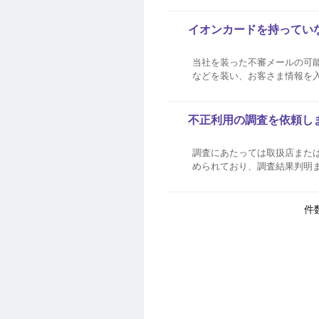
ボ登録状況の確認方法はこちら .
イオンカードを持ってい
当社を装った不審メールの可能
などを装い、お客さま情報を
例が確認されています。 当
したりするようなことはありませ
不正利用の調査を依頼し
調査にあたっては取扱店また
められており、調査結果判明
電話・SMSにてご連絡させていただきますのでお待ちくだ
をさせていただきますが、調査の
件