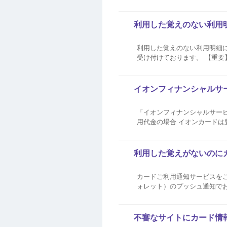
害補償する制度がございます
を十分に
利用した覚えのない利用
利用した覚えのない利用明細に
受け付けております。 【重要】ご申告内容に誤りがあった場合のリスクについて 利用明細の調査にあたり、カードの利用停
止・再発行をいたします。調
もかかわらず不正利用として申告
イオンフィナンシャルサ
「イオンフィナンシャルサービス」
用代金の場合 イオンカードは
ザ・カード・オーパス」など
ドをお持ちではないか今一度ご確
利用した覚えがないのに
カードご利用通知サービスをご
ォレット）のプッシュ通知で
済完了メール、購入履歴等をご確認ください。 ご利用内容に覚えがない場合 
報）となります。ご利用先名を.
不審なサイトにカード情