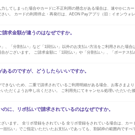
入力してしまった場合やカードに不正利用の懸念がある場合は、速やかにカー
さい。 カードの利用停止・再発行は、AEON Payアプリ（旧：イオンウォ
参照ください。 不審なサイトにAEON Pay ID（旧：イオンスクエアメ
ご請求金額が違うのはなぜですか。
い」、「分割払い」など「1回払い」以外のお支払い方法をご利用された場合
場合がございます。 ご請求金額に「1回払い」や「分割払い」、「ボーナス払
いるかは、AEON Payアプリ（旧：イオンウォレット）や暮らしのマネー
ご確認方法...
があるのですが、どうしたらいいですか。
ができないため、二重で請求されているご利用明細がある場合、お客さまより
い。 ご利用先にてキャンセル処理いただいた後 ご利用先から当社
、AEON Payアプリ（旧：イオンウォレット）や暮らしのマネーサイトの
当社...
いのに、リボ払いで請求されているのはなぜですか。
いる場合は、カードショッピングご利
ス一括払い」でご指定いただいたお支払いであっても、割賦枠の範囲内ですべ
アプリ（旧：イオンウォレット）または暮らしのマネーサイトより、登録状況をご