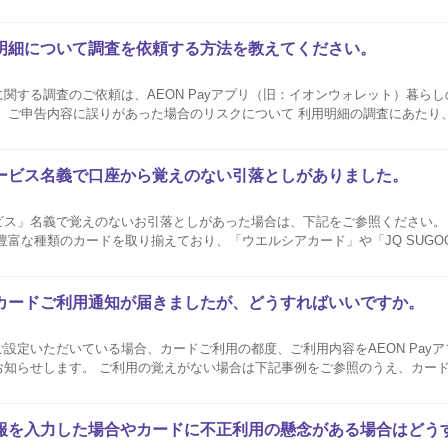
ので、お問い合わせの前に下記事例をご参照のうえ、必ずご自身やご家族さま
ご確認ください。 損害補償は...
明細について調査を依頼する方法を教えてください。
関する調査のご依頼は、AEON Payアプリ（旧：イオンウォレット）暮ら
査受付後に利用停止・再発行のキャンセルは承れません。 また、万が一ご自
さ...
ービス名義で口座から覚えのない引落としがありました。
名義で覚えのないお引落としがあった場合は、下記をご参照ください。 イオンカードご
豊富な種類のカードを取り揃えており、「ウエルシアカード」や「JQ SUGO
、カード名称に「イオン」が含まれないカードもございます。 下記カード一
認くだ...
カードご利用通知が届きましたが、どうすればいいですか。
設定いただいている場合、カードご利用の都度、ご利用内容をAEON Pay
お知らせします。 ご利用の覚えがない場合は下記事例をご参照のうえ、カー
ご利用通知のご案内内容は、確定前の情報（速
..
報を入力した場合やカードに不正利用の懸念がある場合はどう