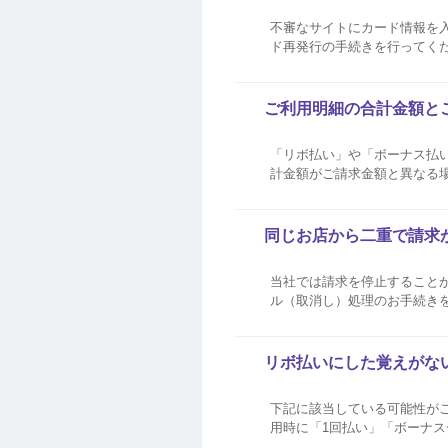
不審なサイトにカード情報を
ド再発行の手続きを行ってくだ
ネーサイトからお手続きいただけます。 詳細は下記をご
ンバーID）・パス...
ご利用明細の合計金額と
「リボ払い」や「ボーナス払
計金額がご請求金額と異なる
のお支払い分がいくら含まれて
ージよりご確認いただけます。 
同じお店から二重で請求
当社では請求を停止すること
ル（取消し）処理のお手続きをいただくようお申し出くださ
へキャンセルデータが到着次第
されます。 キャンセルデータが
リボ払いにした覚えがな
下記に該当している可能性がございます。 全リボ登録をされている 全リボ登録をされて
用時に「1回払い」「ボーナ
なります。 AEON Pay