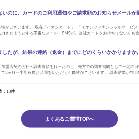
..
ないのに、カードのご利用通知やご請求額のお知らせメールが
性がございます。 現在「イオンカード」･「イオンフィナンシャルサービス
入力させようとする不審なメール・SMSが、当社カードをお持ちでない方も
社では、お客さまの個人情報（カード番号など）についてメールで問い合わせ
ん。 お...
ましたが、結果の連絡（返金）までにどのくらいかかりますか
は加盟店契約会社へ調査依頼を行ったのち、先方での調査期間として一定の日
まで3ヶ月～半年程度お時間をいただく可能性がございます。 調査結果が判明
さい。 ご返金について お申出の明細については通常通りお引落とし
結...
数：13件
よくあるご質問TOPへ