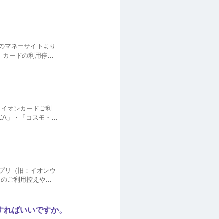
の利用ではないこと
しのマネーサイトより
身の利用であったに
利
CA」・「コスモ・
覧より、イオンカー
アプリ（旧：イオンウ
ドのご利用控えや決
すればいいですか。