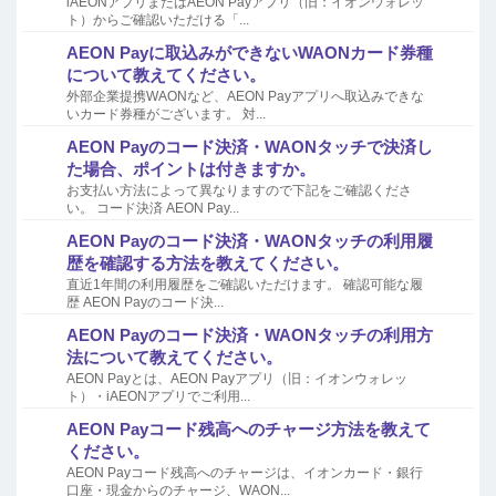
iAEONアプリまたはAEON Payアプリ（旧：イオンウォレッ
ト）からご確認いただける「...
AEON Payに取込みができないWAONカード券種
について教えてください。
外部企業提携WAONなど、AEON Payアプリへ取込みできな
いカード券種がございます。 対...
AEON Payのコード決済・WAONタッチで決済し
た場合、ポイントは付きますか。
お支払い方法によって異なりますので下記をご確認くださ
い。 コード決済 AEON Pay...
AEON Payのコード決済・WAONタッチの利用履
歴を確認する方法を教えてください。
直近1年間の利用履歴をご確認いただけます。 確認可能な履
歴 AEON Payのコード決...
AEON Payのコード決済・WAONタッチの利用方
法について教えてください。
AEON Payとは、AEON Payアプリ（旧：イオンウォレッ
ト）・iAEONアプリでご利用...
AEON Payコード残高へのチャージ方法を教えて
ください。
AEON Payコード残高へのチャージは、イオンカード・銀行
口座・現金からのチャージ、WAON...