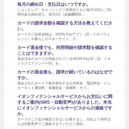
毎月の締め日・支払日はいつですか。
ショッピング・キャッシングご利用分ともに毎月10日にご利
用代金を締め切り、翌月2日（金融機関休...
カードの請求金額を確認する方法を教えてくださ
い。
カードのご請求金額は、AEON Payアプリ（旧：イオンウォ
レット）や暮らしのマネーサイト、テ...
カード退会後でも、利用明細や請求額を確認する
ことはできますか。
退会済みのカードが登録されているAEON Pay ID（旧：イオ
ンスクエアメンバーID）を...
カードの退会後も、請求が続いているのはなぜで
すか。
退会されたカードで毎月発生する公共料金・電話料金・イン
ターネット通信料・各種税金・保険料・サブ...
イオンフィナンシャルサービスからお支払いに関
するご案内(SMS・自動音声)がありました。本当
にイオンフィナンシャルサービスからの連絡です
か。
カードのご入金が確認できないお客さまに、当社よりSMSま
たは自動音声でご連絡させていただく場合...