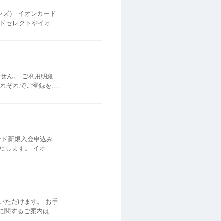
が対象です。 対象カードの家族カード...
ません。 ご利用明細
それぞれでご登録をお
として「SMSによる本...
ード新規入会申込み
す。 イオン
の審査があり、ご希
いただけます。 お手