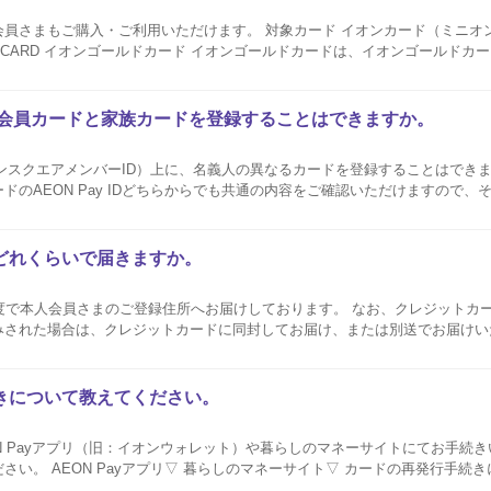
・ご利用いただけます。 対象カード イオンカード（ミニオンズ） イオンカード
ゴールドカード（ミッキーマウス デザイン）など、すべてのゴールドカード
に本人会員カードと家族カードを登録することはできますか。
：イオンスクエアメンバーID）上に、名義人の異なるカードを登録することはでき
ドのAEON Pay IDどちらからでも共通の内容をご確認いただけますので、
願いいたします。 AEON Pay ID新規登録はこちら AEON Pay ID新規登録の際、ご本人さま確認
どれくらいで届きますか。
度で本人会員さまのご登録住所へお届けしております。 なお、クレジットカ
された場合は、クレジットカードに同封してお届け、または別送でお届けいたしま
お届けに1ヶ月～1ヶ月半程度かかる場合がございます。 ご入会にあたり所定
..
きについて教えてください。
N Payアプリ（旧：イオンウォレット）や暮らしのマネーサイトにてお手続き
発行手続きに関するご案内はこ
。 お手続きは本人カード会員さまのAEON Pay ID（旧：イオン...