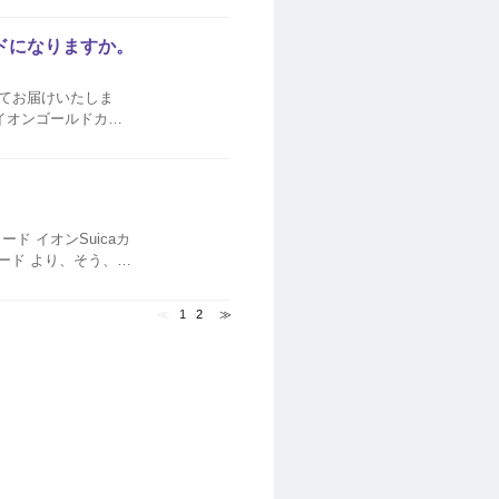
ドになりますか。
てお届けいたしま
族さまカードも自動
icaカ
携カード より、そう、ち
≪
1
2
≫