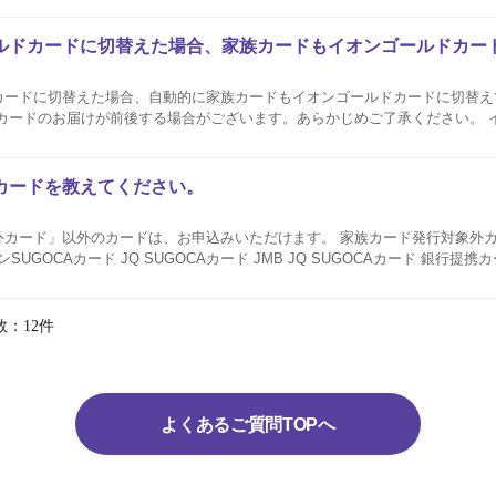
ルドカードに切替えた場合、家族カードもイオンゴールドカー
カードに切替えた場合、自動的に家族カードもイオンゴールドカードに切替え
ドのお届けが前後する場合がございます。あらかじめご了承ください。 イオンゴールドカー
ドカード（ミッキーマウス デザイン）など、すべてのゴールドカードのご家
 ...
カードを教えてください。
ド」以外のカードは、お申込みいただけます。 家族カード発行対象外カード イオンSu
オンSUGOCAカード JQ SUGOCAカード JMB JQ SUGOCAカード 銀行提
一体型） コジマ×ビックカメラカード（コジマポイントカード・WAON...
数：12件
よくあるご質問TOPへ