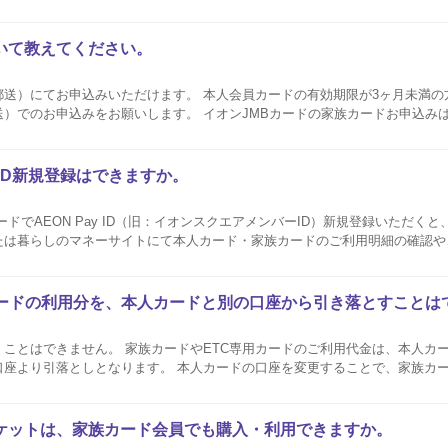
校生の方でもお申込みいただけます。 ご利用代金は、すべて本人会員カード
いて教えてください。
す。 本人会員カードの有効期限が3ヶ月未満の方や、KASUMIカー
）でのお申込みをお願いします。 イオンJMBカードの家族カードお申込み
お手続きとなります。 申込書のダウンロードはこちら インターネットでのお
y ID新規登録はできますか。
ドでAEON Pay ID（旧：イオンスクエアメンバーID）新規登録いただくと、A
たは暮らしのマネーサイトにて本人カード・家族カードのご利用明細の確認や
スのご利用が可能です。 なお、本人会員カードで登録したAEON Pay IDに家
カードの利用分を、本人カードと別の口座から引き落とすことは
ことはできません。 家族カードやETC専用カードのご利用代金は、本人カ
本人カードの口座を変更することで、家族カードの引落口座も自
ードで発行された家族カード会員名義のETCカードにつきましても、本人会
ん。...
ケットは、家族カード会員でも購入・利用できますか。