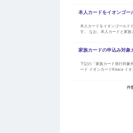
本人カードをイオンゴー
本人カードをイオンゴールド
す。 なお、本人カードと家族カー
ドセレクトや、イオンゴール
的にゴールドカードになります。
家族カードの申込み対象
下記の「家族カード発行対象外カー
ード イオンカードKitaca イ
から。東北電力カード（WAON
件