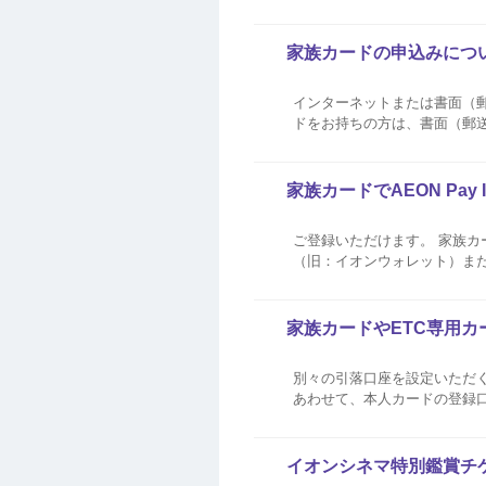
満18歳以上であれば、現在高
としとなります。 ...
家族カードの申込みにつ
インターネットまたは書面（郵送）にてお申込みいただけま
ドをお持ちの方は、書面（郵送
家族カードでAEON Pa
ご登録いただけます。 家族カー
（旧：イオンウォレット）ま
ったWAON POINTの確認・交換など、各種サービ
族カ...
家族カードやETC専用
別々の引落口座を設定いただく
あわせて、本人カードの登録口座より引落としとなります。 
動的に変更されます。 家族カ
と別々に設定することはできませ
イオンシネマ特別鑑賞チ