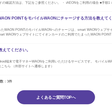
をご参照ください。 ・ iAEONをご利用の場合 ■手順1 ホーム画面の＜
AEON Pay＞をタップしてください。 ■手順2 ＜チャージ払い＞表示のWAON券面部分をタップ...
AON POINTをモバイルWAONにチャージする方法を教えて
WAON POINTのモバイルWAONへのチャージは、smart WAONウェブ
事前にsmart WAONウェブサイトでポイントのおまとめ（カード登録）のお
教えてください。
droid端末で電子マネーWAONをご利用いただけるサービスです。 モバイルW
はこちら （外部サイトへ遷移します）
数：3件
よくあるご質問TOPへ