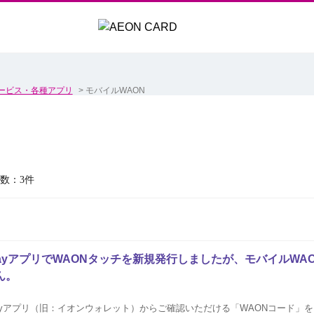
ービス・各種アプリ
>
モバイルWAON
数：3件
 PayアプリでWAONタッチを新規発行しましたが、モバイルW
ん。
 Payアプリ（旧：イオンウォレット）からご確認いただける「WAONコード」