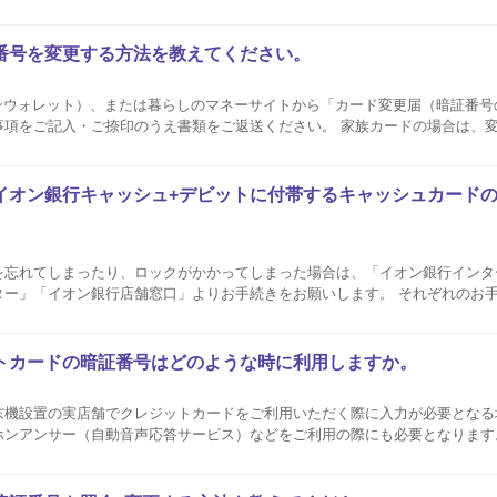
承っておりませんのであらかじめご了承ください。 すでに複数回暗証番号を
番号を変更する方法を教えてください。
イオンウォレット）、または暮らしのマネーサイトから「カード変更届（暗証番
ご捺印のうえ書類をご返送ください。 家族カードの場合は、変更を希望する家族
D新規登録（旧：イオンスクエアメンバーID新規登録）後にログインいただき、お
イオン銀行キャッシュ+デビットに付帯するキャッシュカード
を忘れてしまったり、ロックがかかってしまった場合は、「イオン銀行インタ
ター」「イオン銀行店舗窓口」よりお手続きをお願いします。 それぞれのお
イオン銀行のご案内ページをご確認ください。
トカードの暗証番号はどのような時に利用しますか。
端末機設置の実店舗でクレジットカードをご利用いただく際に入力が必要とな
アンサー（自動音声応答サービス）などをご利用の際にも必要となります。 暗証番号が
や書面で照会が可能です。 暗証番号の照会方法はこちら