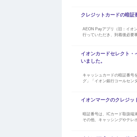
暗証番号照会は、お電話では
かってしまっ...
クレジットカードの暗証
AEON Payアプリ（旧：
行っていただき、到着後必要事項をご記入・
カードにてAEON Pay I
レジットカードごとの暗...
イオンカードセレクト・
いました。
キャッシュカードの暗証番号
グ」「イオン銀行コールセン
索、必要なものについては、
イオンマークのクレジッ
暗証番号は、ICカード取扱
その他、キャッシングやテレホン
明な場合は、インターネット