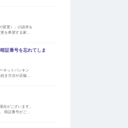
間違ってロックがか
号の変更）」の請求を
手続きください。 ク
の暗証番号を忘れてしま
ーネットバンキン
手続き方法や店舗検
る場合がございます。
ご不