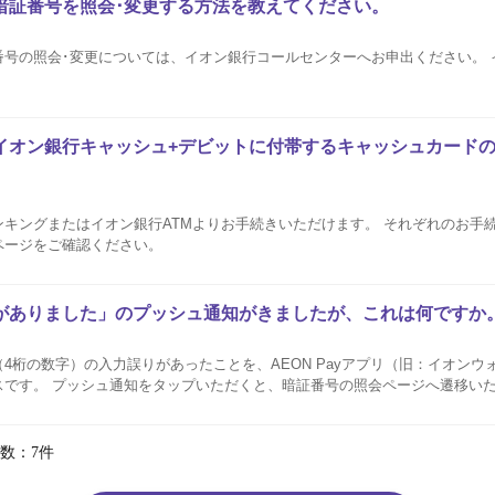
暗証番号を照会･変更する方法を教えてください。
番号の照会･変更については、イオン銀行コールセンターへお申出ください。 
イオン銀行キャッシュ+デビットに付帯するキャッシュカード
キングまたはイオン銀行ATMよりお手続きいただけます。 それぞれのお手
ページをご確認ください。
がありました」のプッシュ通知がきましたが、これは何ですか
4桁の数字）の入力誤りがあったことを、AEON Payアプリ（旧：イオンウ
です。 プッシュ通知をタップいただくと、暗証番号の照会ページへ遷移いた
数：7件