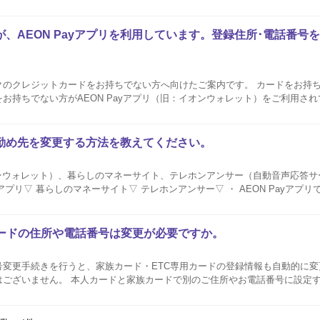
携帯電話番号を現在利用しておらず、AEON Payアプリログイン時のご本
、AEON Payアプリを利用しています。登録住所･電話番号
クのクレジットカードをお持ちでない方へ向けたご案内です。 カードをお持ちの
お持ちでない方がAEON Payアプリ（旧：イオンウォレット）をご利用され
アメンバーID）のご登録住所・電話番号の変更は、下記の手順でお手続きください。
勤め先を変更する方法を教えてください。
イオンウォレット）、暮らしのマネーサイト、テレホンアンサー（自動音声応答
リにログイン後、ホーム画面右上の＜アカウント＞をタップしてく...
カードの住所や電話番号は変更が必要ですか。
変更手続きを行うと、家族カード・ETC専用カードの登録情報も自動的に変
ご住所やお電話番号に設定することはできませ
どのお客さま情報の変更手続きは、本人会員さまにてお手続きが必要です。 本