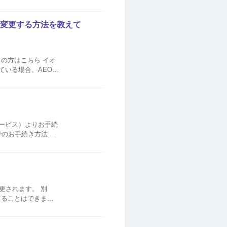
人さま確認ができない
を変更する方法を教えて
方はこちら イオ
ている場合、AEON
 ・ お...
サービス）よりお手続
更されます。 別
人カードの住所・電