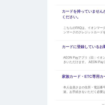
号が未登録、もしくはご登録の
場合は、下記FAQをご参照...
カードを持っていませんが
ください。
こちらのFAQは、イオンマー
ンマークのクレジットカードを
Pay ID（旧：イオンスクエ
カードに登録しているお
AEON Payアプリ（旧：
きいただけます。 AEON Payアプリ▽ 暮らしのマネーサイト▽ テレホンアンサー▽ ・ AEON Payアプリでのお手続き方法 ・
■手順1 AEON Payアプ
家族カード・ETC専用
本人会員さまの住所・電話番号
途、お手続きをいただく必要はございません。 本人カードと家族カードで別の
ん。 ご住所やお電話番号な
話番号を変更する方...