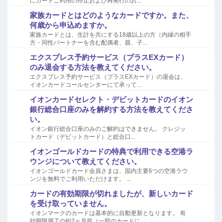
にカードご利用の停止および再発行のお...
家族カードとはどのようなカードですか。また、
何歳から申込めますか。
家族カードとは、生計を共にする18歳以上の方（内縁の相手
方・同性パートナーを含む配偶者、親、子...
エクスプレス予約サービス（プラスEXカード）
のみ退会する方法を教えてください。
エクスプレス予約サービス（プラスEXカード）の退会は、
イオンカードコールセンターにて承って...
イオンカードセレクト・デビットカードのイオン
銀行総合口座のみを解約する方法を教えてくださ
い。
イオン銀行総合口座のみのご解約はできません。 クレジッ
トカード（デビットカード）と総合口...
イオンゴールドカードの特典で利用できる空港ラ
ウンジについて教えてください。
イオンゴールドカード会員さまは、国内主要6つの空港ラウ
ンジを無料でご利用いただけます。 ...
カードの有効期限が切れましたが、新しいカード
を受け取っていません。
イオンマークのカードは基本的に自動更新となります。 有
効期限満了の約2ヶ月前（一部のカードに...