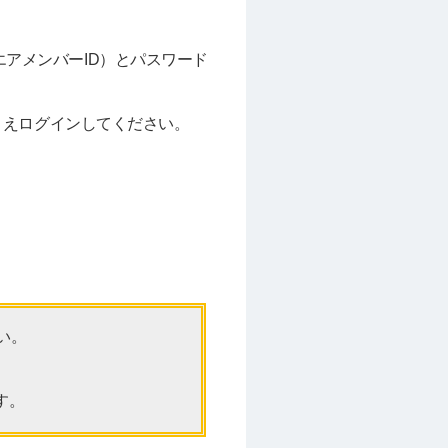
エアメンバーID）とパスワード
力のうえログインしてください。
い。
す。