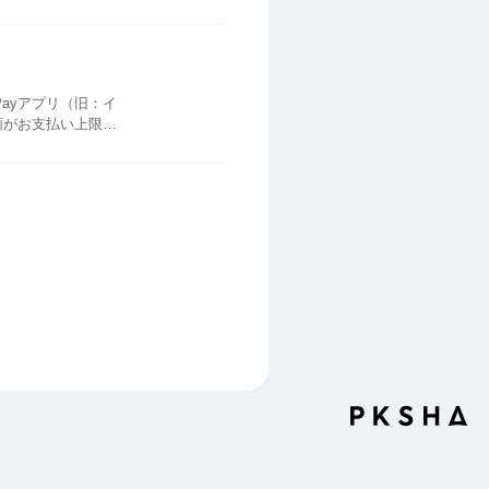
でのお支払い） A...
5万円までと...