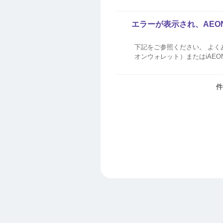
エラーが表示され、AEO
下記をご参照ください。 よくある事例（
オンウォレット）またはiAEONアプ
額を超過してい
件