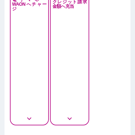
クレジット請求
WAONへチャー
金額へ充当
ジ