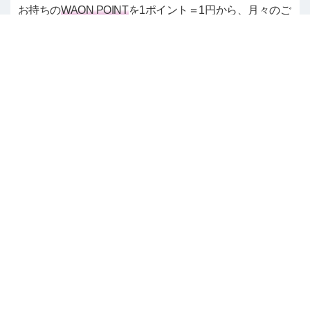
お持ちの
WAON POINT
を1ポイント＝1円から、月々のご
請求金額（ショッピング1回払いご利用分）のお支払い
にご利用いただけます。
カードショッピング1回払い以外のご利用分
や、カード年会費（コスモ・ザ・カード・オー
パス「エコ」の寄付金）は対象外です。
お手続き方法はこちら
△ページの先頭へ戻る
FAQをもっと便利にするため
アンケートにご協力ください