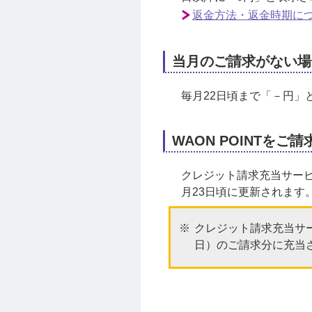
返金方法・返金時期に
当月のご請求がない場
毎月22日頃まで「－円」
WAON POINTを
クレジット請求充当サー
月23日頃に更新されます
クレジット請求充当サ
日）のご請求分に充当