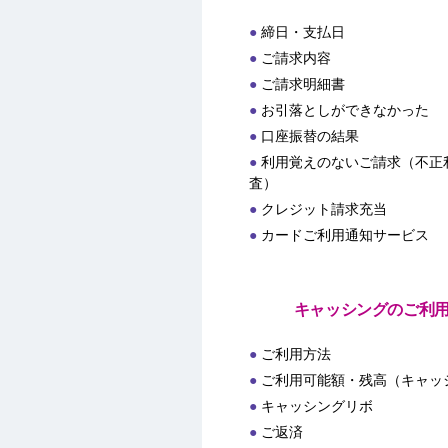
締日・支払日
ご請求内容
ご請求明細書
お引落としができなかった
口座振替の結果
利用覚えのないご請求（不正
査）
クレジット請求充当
カードご利用通知サービス
キャッシングのご利
ご利用方法
ご利用可能額・残高（キャッ
キャッシングリボ
ご返済