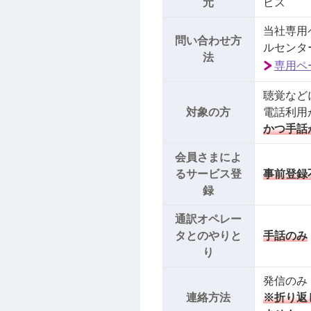
元
ビス
当社専用
問い合わせ方
ルセンタ
法
専用ペ
聴覚など
対象の方
電話利用
かつ手話
会員さまによ
るサービス登
事前登録
録
通訳オペレー
タとのやりと
手話のみ
り
発信のみ
連絡方法
※折り返