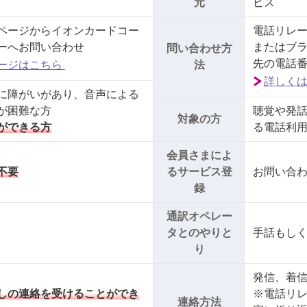
元
ビス
ページからイオンカードコー
電話リレ
ーへお問い合わせ
またはブ
問い合わせ方
先の電話
ージはこちら
法
詳しく
に障がいがあり、音声による
が困難な方
聴覚や発
対象の方
ができる方
る電話利
会員さまによ
不要
るサービス登
お問い合
録
通訳オペレー
タとのやりと
手話もし
り
発信、着
しの連絡を受けることができ
※電話リ
連絡方法