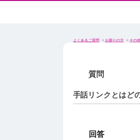
よくあるご質問
>
お困りの方
>
その
手話リンクとはど