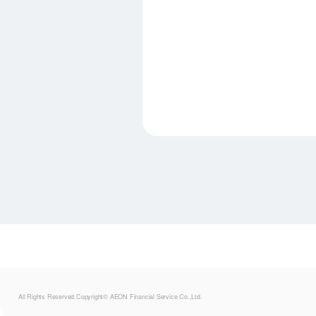
All Rights Reserved.Copyright© AEON Financial Service Co.,Ltd.