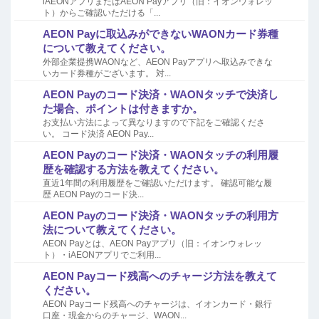
iAEONアプリまたはAEON Payアプリ（旧：イオンウォレッ
ト）からご確認いただける「...
AEON Payに取込みができないWAONカード券種
について教えてください。
外部企業提携WAONなど、AEON Payアプリへ取込みできな
いカード券種がございます。 対...
AEON Payのコード決済・WAONタッチで決済し
た場合、ポイントは付きますか。
お支払い方法によって異なりますので下記をご確認くださ
い。 コード決済 AEON Pay...
AEON Payのコード決済・WAONタッチの利用履
歴を確認する方法を教えてください。
直近1年間の利用履歴をご確認いただけます。 確認可能な履
歴 AEON Payのコード決...
AEON Payのコード決済・WAONタッチの利用方
法について教えてください。
AEON Payとは、AEON Payアプリ（旧：イオンウォレッ
ト）・iAEONアプリでご利用...
AEON Payコード残高へのチャージ方法を教えて
ください。
AEON Payコード残高へのチャージは、イオンカード・銀行
口座・現金からのチャージ、WAON...