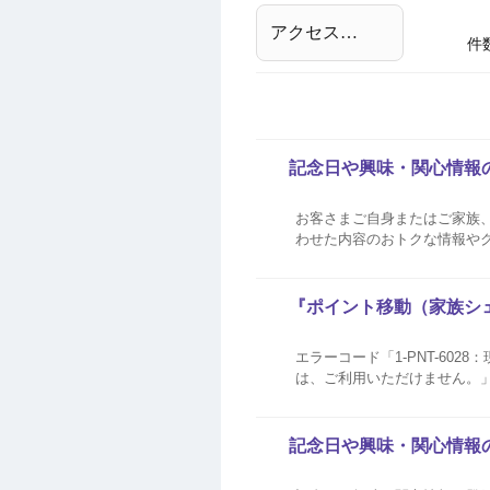
件
記念日や興味・関心情報
お客さまご自身またはご家族
わせた内容のおトクな情報やク
マネーサイトよりご登録が可能ですので、下記の登
ンスクエアメンバーID...
『ポイント移動（家族シ
エラーコード「1-PNT-60
は、ご利用いただけません。」が表示された場合 家族カードが紐づく本人会
記念日や興味・関心情報