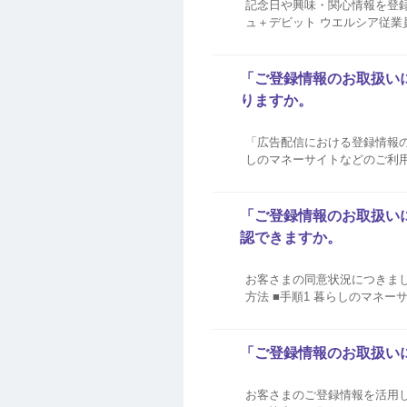
記念日や興味・関心情報を登録できないカード
ュ＋デビット ウエルシア従業
カード イオンゴールドコーポ
ード ...
「ご登録情報のお取扱い
りますか。
「広告配信における登録情報の
しのマネーサイトなどのご利
録情報の利用へ同意いただい
きます。 広告関連事業者へ連携
「ご登録情報のお取扱い
認できますか。
お客さまの同意状況につきましては、暮らし
方法 ■手順1 暮らしのマネーサイトログイン後、メニュー内の「各種お手続き・登録変更」をご選択ください。 ■手順2 その他
「ご登録情報のお取扱い
お客さまのご登録情報を活用