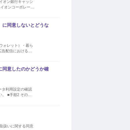
 イオンコーポレート
人旅行札幌ビジネスカ
」に同意しないとどうな
ンウォレット）・暮ら
広告配信における登
に活用させていただ
に同意したのかどうか確
の「ご登録情報のデータ利用設定」をご選択ください。 「現在のステータス」にお客さまの同意状況が表示されます。 ...
取扱いに関する同意