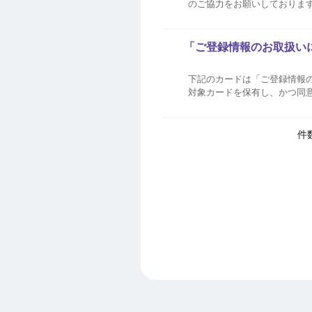
のご協力をお願いしておりま
イトなどを閲覧された際に、当社の推奨広告が表
合がございます。 送信元メール
「ご登録情報のお取扱い
下記のカードは「ご登録情報
対象カードを保有し、かつ同
イオンルネサンスカード イオ
ード イオンコーポ...
件