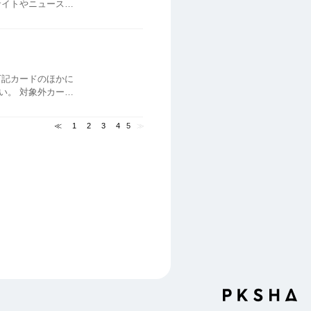
サイトやニュースサ
下記カードのほかに
い。 対象外カード
IP＞ プチバンクカ
≪
1
2
3
4
5
≫