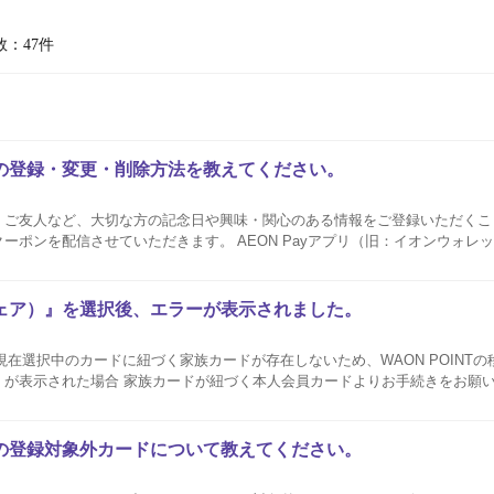
数：47件
の登録・変更・削除方法を教えてください。
、ご友人など、大切な方の記念日や興味・関心のある情報をご登録いただくこ
ーポンを配信させていただきます。 AEON Payアプリ（旧：イオンウォレ
録方法をご参照ください。 家族カードで取得したAEON Pay ID（旧：イオ
ェア）』を選択後、エラーが表示されました。
28：現在選択中のカードに紐づく家族カードが存在しないため、WAON POINT
員カードよりお手続きをお願いいたします。 エラ
ーコード：502が表示された場合 ポイント移動（家族シェア機能）をAEON Payアプリ（旧：イオンウ
の登録対象外カードについて教えてください。