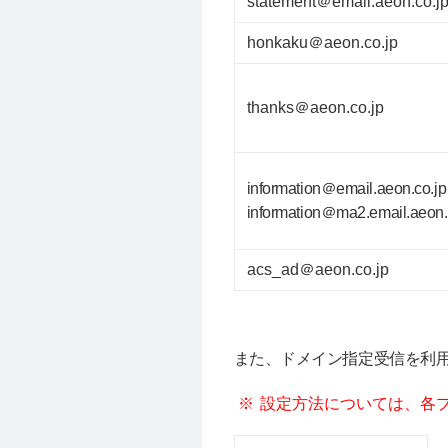
statement＠email.aeon.co.j
honkaku＠aeon.co.jp
thanks＠aeon.co.jp
information＠email.aeon.co.jp
information＠ma2.email.aeon.
acs_ad＠aeon.co.jp
また、ドメイン指定受信を利
設定方法については、各