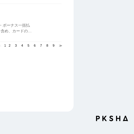
を含め、カードのご
認が可能です。 確認
≪
1
2
3
4
5
6
7
8
9
≫