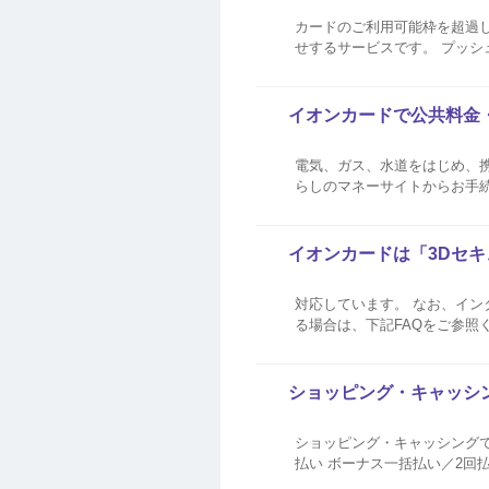
カードのご利用可能枠を超過し
せするサービスです。 プッシュ通
イオンカードで公共料金
電気、ガス、水道をはじめ、携
らしのマネーサイトからお手
金・税金のお支払い その他ご利用先は、お客さまより各社へお支払い方法変更の申請が必要となります。 詳しくは、各社のホ
ームページなどでご確認ください
イオンカードは「3Dセキ
対応しています。 なお、イン
る場合は、下記FAQをご参照ください。 FAQ：インターネットでカードを利用する際、「3Dセ
「認証がされていません」な
ショッピング・キャッシ
ショッピング・キャッシングでご
払い ボーナス一括払い／2回払い
42回／4