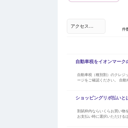
件
自動車税をイオンマーク
自動車税（種別割）のクレジ
ージをご確認ください。 自動車税および地方
料が必要となります。 コン
動車税（種別割...
ショッピングリボ払いと
割賦枠内ならいくらお買い物
お支払い時に選択いただける
話でリボ払いに変更いただけます。 リ
数料がかかります。 締...