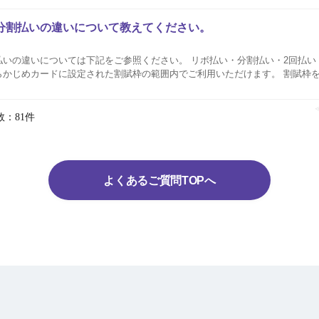
分割払いの違いについて教えてください。
は下記をご参照ください。 リボ払い・分割払い・2回払い・ボーナス一括払
らかじめカードに設定された割賦枠の範囲内でご利用いただけます。 割賦枠
AEON Payアプリ（旧：イオンウォレット）や暮らしのマネーサイトにて確
数：81件
よくあるご質問TOPへ