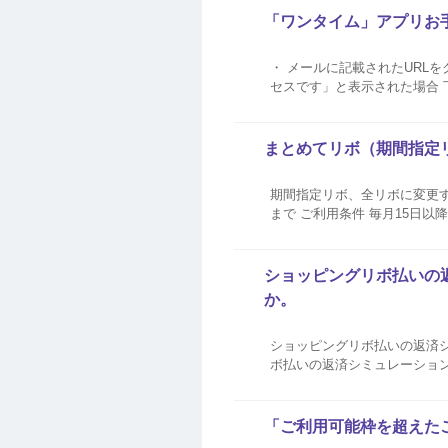
「ワンタイム」アプリお
・ メールに記載されたURLをクリックした際にエラーが表示された場合は、下記の対処方法をご確認ください。 「不正なアク
セスです」と表示された場合 下記の可能性が考えられます。 メールに記載されたURLをパソコンでクリックしている 「ワンタ
イム」アプリはスマートフォ
『「ワ...
まとめてリボ（期間指定
期間指定リボ、全リボに変更する
まで ご利用条件 毎月15日以
ショッピングリボ払いの
か。
ショッピングリボ払いの返済
ボ払いの返済シミュレーショ
手順はこちら 試算結果が実際のご請求金額と異なる場合や、ご請求金額がマイナスで表示されている場合は、下記の可能性が
考えられます。 15...
「ご利用可能枠を超えた