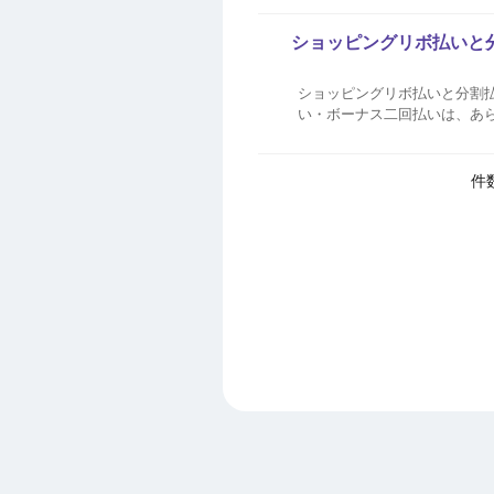
ショッピングリボ払いと
ショッピングリボ払いと分割払いの違いについて
い・ボーナス二回払いは、あ
利用可能枠・ご利用可能額は、
方法は下記FAQをご参照く...
件