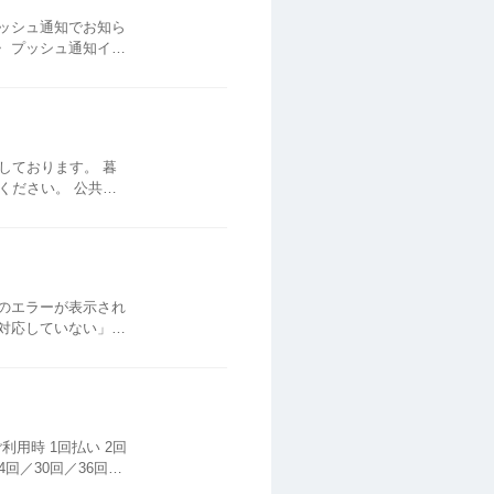
プッシュ通知でお知ら
ッピング利用時の限度額オーバー キャッシング利用時の限度額オーバー 通知対象外の...
ております。 暮
ください。 公共料
どのエラーが表示され
払い 2回
4回／30回／36回／
..