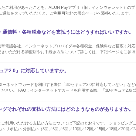
たご利用があったことを、AEON Payアプリ（旧：イオンウォレット）の
知をタップいただくと、ご利用可能枠の照会ページへ遷移いたします。 ・ プッシュ通知イメ
ージ 通知対象のご利用分 ショ
・通信料・各種税金などを支払うにはどうすればいいですか。
帯電話各社、インターネットプロバイダや各種税金、保険料など幅広く対応し
続きいただける加盟店やお手続き方法について詳しくは、下記ページをご参照
。 ...
ュア2.0」に対応していますか。
ターネットでカードを利用する際に「3Dセキュア2.0に対応していない」な
キュア2.0に対応していない」や
どのエラーが表示されます。
ングそれぞれの支払い方法にはどのようなものがありますか。
利用いただける支払い方法については下記のとおりです。 ショッピングご利用時 1回
 リボ払い 分割払い（3回／5回／6回／10回／12回／15回／18回／20回／2
8回／60回） 一部の店舗・加盟店によってはお取扱いが異なる場合がございますので、ご確認の上ご.