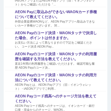
iAEONアプリまたはAEON Payアプリ（旧：イオンウォレッ
ト）からご確認いただける「...
AEON Payに取込みができないWAONカード券種
について教えてください。
外部企業提携WAONなど、AEON Payアプリへ取込みできな
いカード券種がございます。 対...
AEON Payのコード決済・WAONタッチで決済し
た場合、ポイントは付きますか。
お支払い方法によって異なりますので下記をご確認くださ
い。 コード決済 AEON Pay...
AEON Payのコード決済・WAONタッチの利用履
歴を確認する方法を教えてください。
直近1年間の利用履歴をご確認いただけます。 確認可能な履
歴 AEON Payのコード決...
AEON Payのコード決済・WAONタッチの利用方
法について教えてください。
AEON Payとは、AEON Payアプリ（旧：イオンウォレッ
ト）・iAEONアプリでご利用...
AEON Payコード残高へのチャージ方法を教えて
ください。
AEON Payコード残高へのチャージは、イオンカード・銀行
口座・現金からのチャージ、WAON...