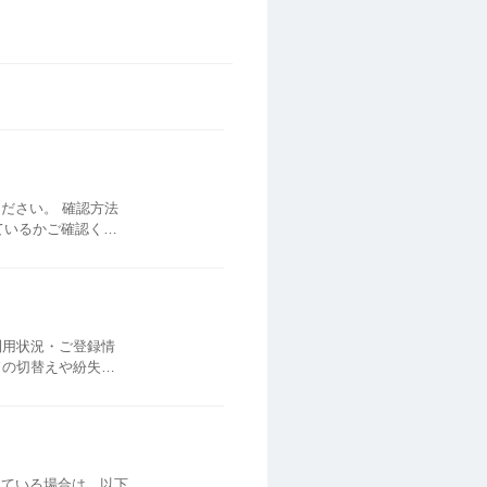
 確認方法
ているかご確認くだ
さい。 複数枚カードをお持ちの場合は、カード券面部分をタップし、確認したいカードへ表示をお切替えください。 ■手順...
ドの切替えや紛失に
払い」に利用している
れている場合は、以下