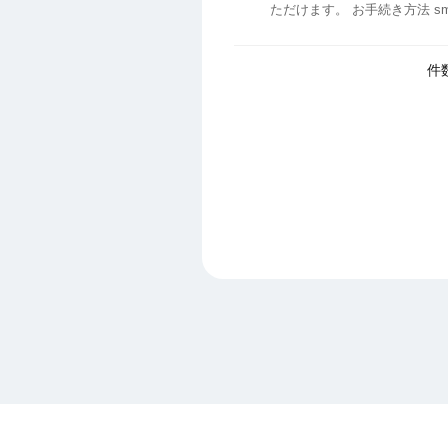
ただけます。 お手続き方法 smart WAONウェブサイトにてイオンカードのご利用でたまったWAON POINTを、モバイルWAON
へチャージして利用する場合は、
件