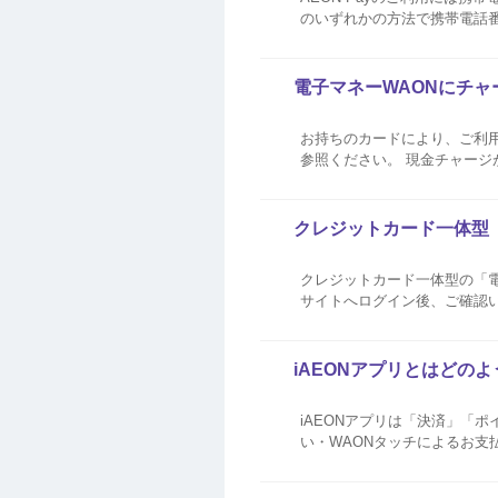
のいずれかの方法で携帯電話番号をご登録ください。 固定電話番号を携
ードの電話番号の変更方法はこちら なお、ご登録後は下記の手順にて電話番号の更新をお願いいたします。 ・
リで...
電子マネーWAONにチャ
お持ちのカードにより、ご利用可能なチャージ方法が異な
参照ください。 現金チャージができない チャージ額の上限を超えている チャージは1,000円単位で1回につき最大49,000円まで
（チャージ上限額が20,000円
クレジットカード一体型
クレジットカード一体型の「電
サイトへログイン後、ご確認いただけま
らしのマ
iAEONアプリとはどの
iAEONアプリは「決済」「ポ
い・WAONタッチによるお支
ついて詳しくはこちら （外部サイトへ遷移します） ＜ご注意事項＞ AE
プ...