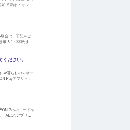
2...
てください。
ト）や暮らしのマネー
D（旧：イオン...
ON Payのコード払
iAEONアプリに