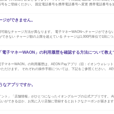
帯電話番号へ変更 携帯電話番号を追加で登録 イオンカ
 AEON Payアプ
ージができません。
ります。 電子マネーWAONへチャージができない場合は、下記をご
または29,000円のカードは上限金額まで）となります。 なお、チャージ上限額が
「電子マネーWAON」の利用履歴を確認する方法について教え
子マネーWAON」の利用履歴は、AEON Payアプリ（旧：イオンウォレッ
す。 それぞれの操作手順については、下記をご参照ください。 AEON Payアプリ▽ 暮
ネーサイト▽ 電子マネーWAON一体型のクレジットカードを複数枚お持ちの方で、AEON Pay I
ようなアプリですか。
イント」「店舗情報」がひとつになったイオングループの公式アプリです。 AE
払いができるほか、お気に入り店舗に登録するとおトクなクーポンが届きます。 
ON Payアプリ（旧：イオンウォレット）とは異なるア