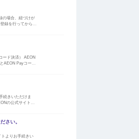
登録の場合、紐づけが
の登録を行ってから、
「モバイルWAON」アプリ、iPho...
お手続きいただけま
EONの公式サイトを
AEON Payアプリでの送金画面表...
ください。
サイトよりお手続きい