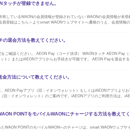
ONタッチが登録できません。
所有しているWAONの会員情報が登録されていない WAONの会員情報が未
会員登録はこちら＞よりsmart WAONウェブサイトへ遷移のうえ、会員情報
再度お手続きください。 会員情報登録手続きについてはこちら Android端末をご利用の方は
タッチの退会方法を教えてください。
 WAONタッチ AEON Pay（コード決済） AEON
EONアプリからお手続きが可能です。 AEON Payを退会するとAEON Payコード
紐づけ済みのWAONタッチ残高につきましては、ご利用...
高の送金方法について教えてください。
金は、AEON Payアプリ（旧：イオンウォレット）もしくはiAEONアプリより
アプリ（旧：イオンウォレット）のご案内です。iAEONアプリのご利用方法は、iA
ご参照ください。 *iAEONアプリはイオンスマートテクノロジー社の製品です。 ・ 
AON POINTをモバイルWAONにチャージする方法を教えて
WAON POINTのモバイルWAONへのチャージは、smart WAONウェブ