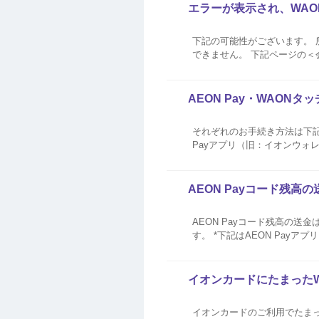
エラーが表示され、WA
下記の可能性がございます。 
できません。 下記ページの＜
AEON Pay・WAON
それぞれのお手続き方法は下記をご確認ください。 AEON Pay（コード決済）
Payアプリ（旧：イオンウォレット）またはiA
残高は失効してしまいますが、
AEON Payコード残
AEON Payコード残高の送
す。 *下記はAEON Pay
イオンカードにたまったW
イオンカードのご利用でたまった