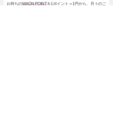
お持ちの
WAON POINT
を1ポイント＝1円から、月々のご
請求金額（ショッピング1回払いご利用分）のお支払い
にご利用いただけます。
カードショッピング1回払い以外のご利用分
や、カード年会費（コスモ・ザ・カード・オー
パス「エコ」の寄付金）は対象外です。
お手続き方法はこちら
△ページの先頭へ戻る
FAQをもっと便利にするため
アンケートにご協力ください