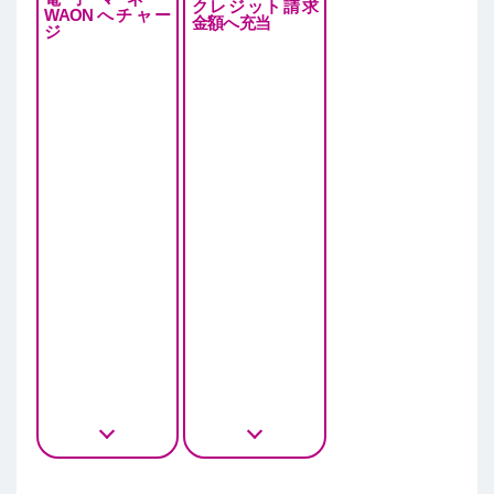
クレジット請求
WAONへチャー
金額へ充当
ジ