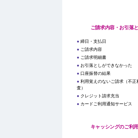
ご請求内容・お引落
締日・支払日
ご請求内容
ご請求明細書
お引落としができなかった
口座振替の結果
利用覚えのないご請求（不正
査）
クレジット請求充当
カードご利用通知サービス
キャッシングのご利