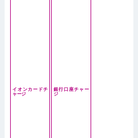
イオンカードチ
銀行口座チャー
ャージ
ジ