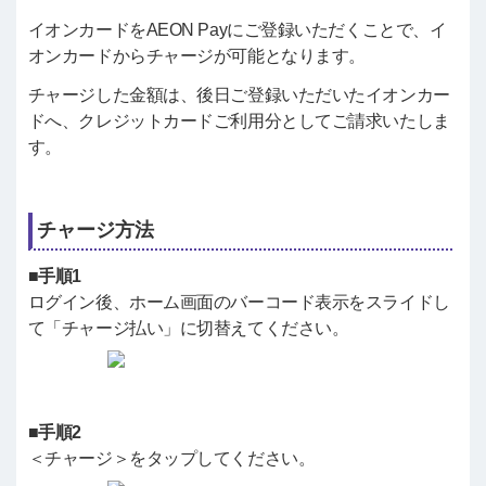
イオンカードをAEON Payにご登録いただくことで、イ
オンカードからチャージが可能となります。
チャージした金額は、後日ご登録いただいたイオンカー
ドへ、クレジットカードご利用分としてご請求いたしま
す。
チャージ方法
■手順1
ログイン後、ホーム画面のバーコード表示をスライドし
て「チャージ払い」に切替えてください。
■手順2
＜チャージ＞をタップしてください。