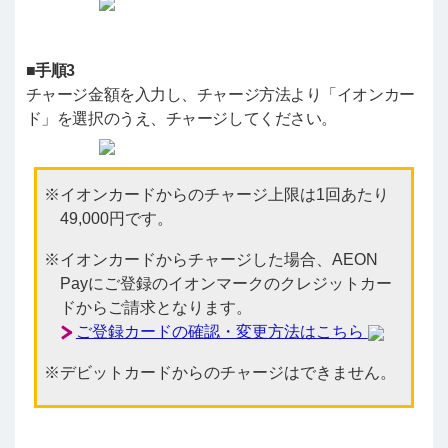
■手順3
チャージ金額を入力し、チャージ方法より「イオンカー
ド」を選択のうえ、チャージしてください。
イオンカードからのチャージ上限は1回あたり
49,000円です。
イオンカードからチャージした場合、AEON
Payにご登録のイオンマークのクレジットカー
ドからご請求となります。
ご登録カードの確認・変更方法はこちら
デビットカードからのチャージはできません。