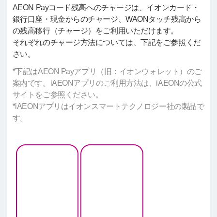
AEON Payコード残高へのチャージは、イオンカード・
銀行口座・現金からのチャージ、WAONタッチ残高から
の残高移行（チャージ）をご利用いただけます。
それぞれのチャージ方法については、下記をご参照くだ
さい。
*下記はAEON Payアプリ（旧：イオンウォレット）のご
案内です。iAEONアプリのご利用方法は、iAEONの公式
サイトをご参照ください。
*iAEONアプリはイオンスマートテクノロジー社の製品で
す。