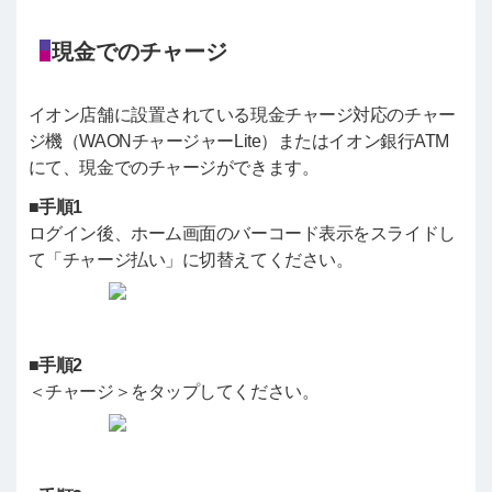
現金でのチャージ
イオン店舗に設置されている現金チャージ対応のチャー
ジ機（WAONチャージャーLite）またはイオン銀行ATM
にて、現金でのチャージができます。
■手順1
ログイン後、ホーム画面のバーコード表示をスライドし
て「チャージ払い」に切替えてください。
■手順2
＜チャージ＞をタップしてください。