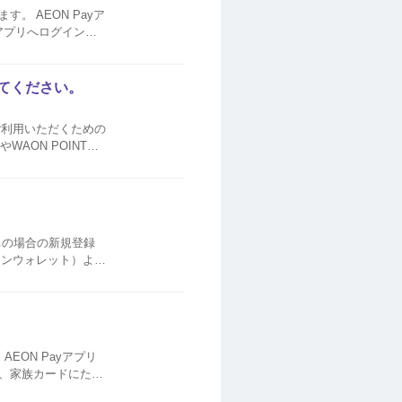
。 AEON Payア
..
えてください。
にご利用いただくための
AON POINTの
ドポイントモールを
ちの場合の新規登録
AEON Pay ID（旧：イオンスクエアメンバーID）へご登録いただけます。 下記の手順にてお手続きください。 AEO...
EON Payアプリ
、家族カードにたま