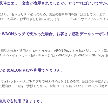
確認時にエラー文言が表示されましたが、どうすればいいですか
ります。 有効時間を過ぎる
をお願いいたします。 ・ AEON Payアプリへログインする際のSMS認証
選択された認証コードに誤りがございます。お手数ですが、選択内容を再度
決済・WAONタッチで支払った場合、お客さま感謝デーやクーポ
に、割引き特典が適用されるかどうかは、AEON Payのお支払い方法によって
て割引き） 〇...
ためAEON Payを利用できません。
オンウォレット）やiAEONアプリでAEON Payをはじめる際、認証のお手続
さい。 認証コードが誤っている SMSで送信された認証コードを、認
ものでデザインが異なる場合は、類似
ド会員でも利用できますか。