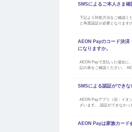
SMSによるご本人さま
下記より対処方法をご確認ください。 セキュリティ強化のため、認証の有効時間を短く設定してお
と再度認証が必要となりますので、お早めにお手続き
AEON Payのコード
になりますか。
AEON Payで支払った場合
記の表をご確認ください。 AEON Pay イオンカード払い チャージ払い WAONタッチ WAON POINT利用 お客さま感謝デー 〇
（レジにて割引き） 〇 （レジに
SMSによる認証ができない
AEON Payアプリ（旧：イ
ざいます。 認証ができなかった場合は、下記をご参照くだ
証画面の一覧より選択しご入力ください。 アプリに表示される絵文字とSMSで届いた
す...
AEON Payは家族カー