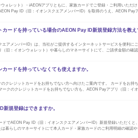
オンウォレット）・iAEONアプリともに、家族カードでご登録・ご利用いただけます
ayご利用にあたり、携帯電話番号の登録が必要です。 家族カード会員さまご自身の携帯電.
カードを持っている場合のAEON Pay ID新規登録方法を教
オンスクエアメンバーID）は、当社がご提供するインターネットサービスを便利
yアプリ（旧：イオンウォレット）や暮らしのマネーサイトにて、ご請求金額の確認やW
をご利用いただけるほか、WAON POINTがおトクにためられるイオンカー
イオンカードを持っていなくても使えますか。
クのクレジットカードをお持ちでない方へ向けたご案内です。 カードをお持
y ID新規登録はできますか。
ドでAEON Pay ID（旧：イオンスクエアメンバーID）新規登録いただくと、A
たは暮らしのマネーサイトにて本人カード・家族カードのご利用明細の確認や
スのご利用が可能です。 なお、本人会員カードで登録したAEON Pay IDに家