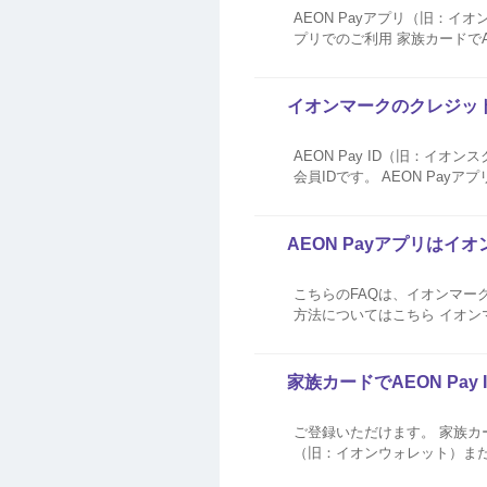
AEON Payアプリ（旧：イ
プリでのご利用 家族カードでAEON Pay ID（旧：イオンスクエアメンバーID）を取得のうえ、AEON Payアプリへログインく
ださい。 AEON P
イオンマークのクレジット
AEON Pay ID（旧：イ
会員IDです。 AEON Pa
交換、ネットキャッシングなど
ご利用いただけま...
AEON Payアプリは
こちらのFAQは、イオンマー
方法についてはこちら イオンマークのクレジットカードをお持ちでない方も、AEON Payアプリ（旧：イオンウォレット）より
家族カードでAEON Pa
ご登録いただけます。 家族カー
（旧：イオンウォレット）ま
ったWAON POINTの確認・交換など、各種サービ