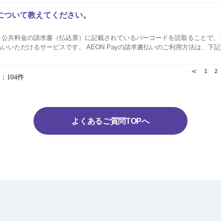
いについて教えてください。
とは、公共料金の請求書（払込票）に記載されているバーコードを読取ることで
支払いいただけるサービスです。 AEON Payの請求書払いのご利用方法は、
ご利用いただけるお支払い方法 イオンカード払い チャージ払い（AEON Payコード残高
≪
1
2
：104件
よくあるご質問TOPへ