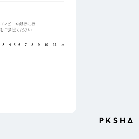
、コンビニや銀行に行
下記をご参照ください。
でのお支払い） A...
3
4
5
6
7
8
9
10
11
≫