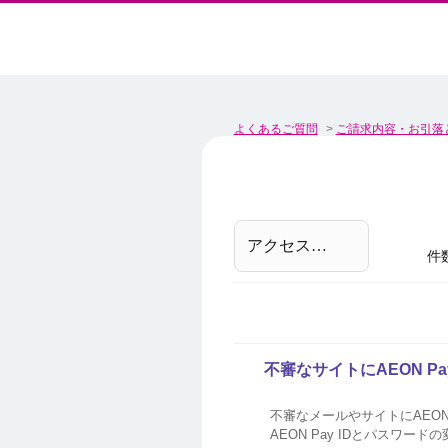
よくあるご質問
>
ご請求内容・お引落
件
不審なサイトにAEON 
不審なメールやサイトにAEON
AEON Pay IDとパスワードの変更