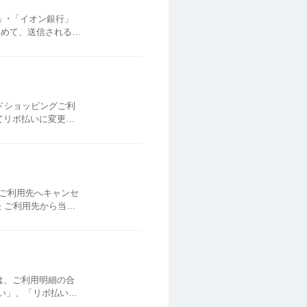
」･「イオン銀行」
含めて、送信される事
たり、回答をお願い
てリボ払いに変更と
確認ください。 全リ
ご利用先へキャンセ
＜ご利用明細＞に反映
は、ご利用明細の合
い」、「リボ払い」
サイトのご利用明細ペ