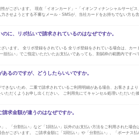
性がございます。 現在「イオンカード」･「イオンフィナンシャルサービス
入力させようとする不審なメール・SMSが、当社カードをお持ちでない方も
社では、お客さまの個人情報（カード番号など）についてメールで問い合わせ
ん。 お...
いのに、リボ払いで請求されているのはなぜですか。
いる場合は、カードショッピングご利
ス一括払い」でご指定いただいたお支払いであっても、割賦枠の範囲内ですべ
アプリ（旧：イオンウォレット）または暮らしのマネーサイトより、登録状況をご
..
があるのですが、どうしたらいいですか。
ができないため、二重で請求されているご利用明細がある場合、お客さまより
い。 ご利用先にてキャンセル処理いただいた後 ご利用先から当社
、AEON Payアプリ（旧：イオンウォレット）や暮らしのマネーサイトの
当社...
ご請求金額が違うのはなぜですか。
い」、「分割払い」など「1回払い」以外のお支払い方法をご利用された場合
場合がございます。 ご請求金額に「1回払い」や「分割払い」、「ボーナス払
いるかは、AEON Payアプリ（旧：イオンウォレット）や暮らしのマネー