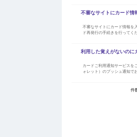
ージよりご確認いただけます。 
不審なサイトにカード情
不審なサイトにカード情報を
ド再発行の手続きを行ってくだ
ネーサイトからお手続きいただけます。 詳細は下記をご
ンバーID）・パス...
利用した覚えがないのに
カードご利用通知サービスをご
ォレット）のプッシュ通知で
済完了メール、購入履歴等をご確認ください。 ご利用内容に覚えがない場合 
報）となります。ご利用先名を.
件