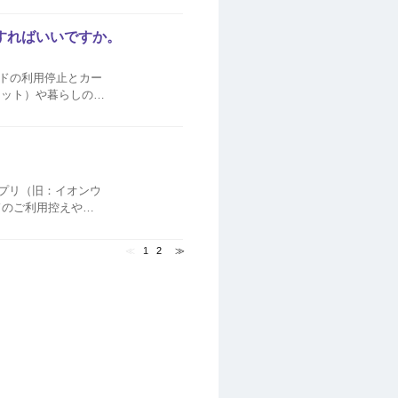
すればいいですか。
ドの利用停止とカー
レット）や暮らしのマ
アプリ（旧：イオンウ
ドのご利用控えや決
≪
1
2
≫