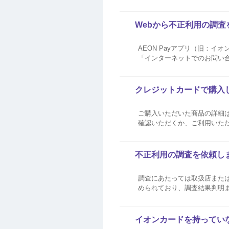
号を入力してしまった場合は
こちら ...
Webから不正利用の調
AEON Payアプリ（旧：
「インターネットでのお問い
したらキャンセル受付が可能です。 ＝以下をコピーしてご利用ください＝ （1）「ご利用覚えのない売上
した」メール...
クレジットカードで購入
ご購入いただいた商品の詳細
確認いただくか、ご利用いた
ご確認ください。 連絡先やご利用内容の一例につきましては、下記の＜お問い合わせの多いご利用先一覧＞よりお調べいただ
けます。 お問い合わせの多いご
不正利用の調査を依頼し
調査にあたっては取扱店また
められており、調査結果判明
電話・SMSにてご連絡させていただきますのでお待ちくだ
をさせていただきますが、調査の
イオンカードを持ってい