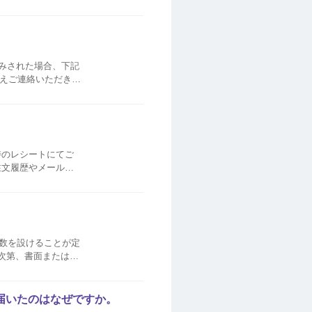
ドの停止･再発行は
込みされた場合、下記
うえご連絡いただきま
時のレシートにてご
注文履歴やメールを
。
数を設けることが定
次第、書面またはお
届いたのはなぜですか。