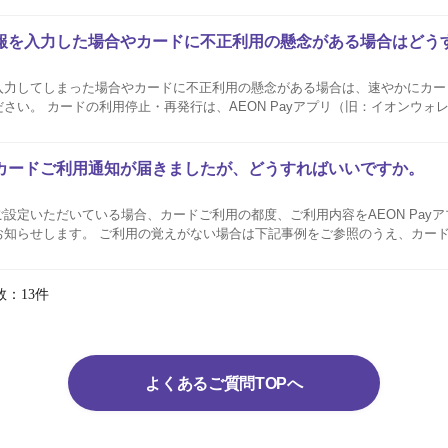
ご確認方法...
報を入力した場合やカードに不正利用の懸念がある場合はどう
入力してしまった場合やカードに不正利用の懸念がある場合は、速やかにカー
さい。 カードの利用停止・再発行は、AEON Payアプリ（旧：イオンウォ
参照ください。 不審なサイトにAEON Pay ID（旧：イオンスクエアメ
カードご利用通知が届きましたが、どうすればいいですか。
設定いただいている場合、カードご利用の都度、ご利用内容をAEON Pay
お知らせします。 ご利用の覚えがない場合は下記事例をご参照のうえ、カー
ご利用通知のご案内内容は、確定前の情報（速
..
数：13件
よくあるご質問TOPへ