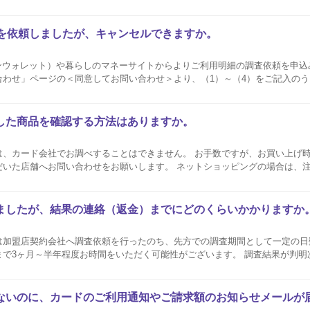
、速やかにカードの利用停止とカード再発行の手続きを行ってください。 カー
査を依頼しましたが、キャンセルできますか。
イオンウォレット）や暮らしのマネーサイトからよりご利用明細の調査依頼を申
合わせ」ページの＜同意してお問い合わせ＞より、（1）～（4）をご記入の
の調査を受付いたしま
した商品を確認する方法はありますか。
は、カード会社でお調べすることはできません。 お手数ですが、お買い上げ
だいた店舗へお問い合わせをお願いします。 ネットショッピングの場合は、
利...
ましたが、結果の連絡（返金）までにどのくらいかかりますか
は加盟店契約会社へ調査依頼を行ったのち、先方での調査期間として一定の日
まで3ヶ月～半年程度お時間をいただく可能性がございます。 調査結果が判明
さい。 ご返金について お申出の明細については通常通りお引落とし
結...
ないのに、カードのご利用通知やご請求額のお知らせメールが