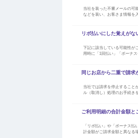
当社を装った不審メールの可能
などを装い、お客さま情報を
例が確認されています。 当
したりするようなことはありませ
リボ払いにした覚えがな
下記に該当している可能性がございます。 全リボ登録をされている 全リボ登録をされて
用時に「1回払い」「ボーナ
なります。 AEON Pay
ボ登録状況の確認方法はこちら .
同じお店から二重で請求
当社では請求を停止すること
ル（取消し）処理のお手続きをいただくようお申し出くださ
へキャンセルデータが到着次第
されます。 キャンセルデータが
ご利用明細の合計金額と
「リボ払い」や「ボーナス払
計金額がご請求金額と異なる
のお支払い分がいくら含まれて