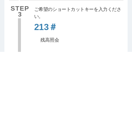
STEP
ご希望のショートカットキーを入力くださ
3
い。
213＃
残高照会
STEP
音声案内に従って完了
4
△ページの先頭へ戻る