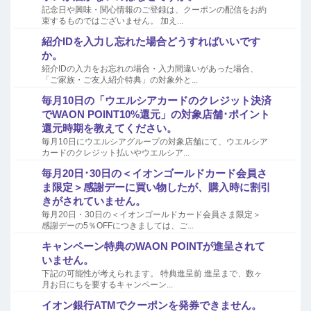
記念日や興味・関心情報のご登録は、クーポンの配信をお約
束するものではございません。 加え...
紹介IDを入力し忘れた場合どうすればいいです
か。
紹介IDの入力をお忘れの場合・入力間違いがあった場合、
「ご家族・ご友人紹介特典」の対象外と...
毎月10日の「ウエルシアカードのクレジット決済
でWAON POINT10%還元」の対象店舗･ポイント
還元時期を教えてください。
毎月10日にウエルシアグループの対象店舗にて、ウエルシア
カードのクレジット払いやウエルシア...
毎月20日･30日の＜イオンゴールドカード会員さ
ま限定＞感謝デーに買い物したが、購入時に割引
きがされていません。
毎月20日・30日の＜イオンゴールドカード会員さま限定＞
感謝デーの5％OFFにつきましては、ご...
キャンペーン特典のWAON POINTが進呈されて
いません。
下記の可能性が考えられます。 特典進呈前 進呈まで、数ヶ
月お日にちを要するキャンペーン...
イオン銀行ATMでクーポンを発券できません。