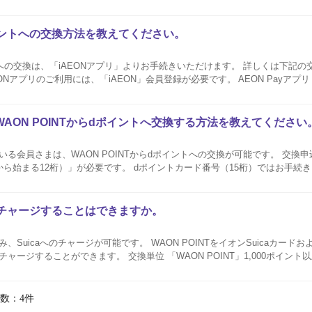
→500マイルへ交換可能 1,000ポイント以上、500ポイント単位でご応募が可能です。 ポ...
ポイントへの交換方法を教えてください。
ントへの交換は、「iAEONアプリ」よりお手続きいただけます。 詳しくは下記
らはお手続きいただけません。 WAON POINTからVポイントの交換には、V
AON POINTからdポイントへ交換する方法を教えてください
さまは、WAON POINTからdポイントへの交換が可能です。 交換申込みには、「dポイ
から始まる12桁）」が必要です。 dポイントカード番号（15桁）ではお手続
交換申込みのキャンセルは出来かねます。 交換単位 「WAON POINT」1ポイントにつき、「dポイント
caへチャージすることはできますか。
み、Suicaへのチャージが可能です。 WAON POINTをイオンSuicaカード
単位 「WAON POINT」1,000ポイント以上から1,000ポイン
1,000ポイント＝1,000円相当分をSuicaにチャージします。...
数：4件