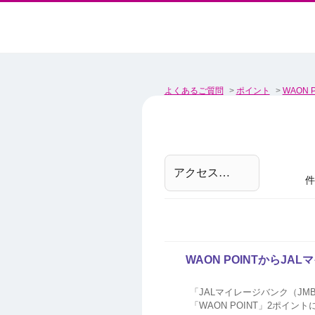
よくあるご質問
>
ポイント
>
WAON P
件
WAON POINTからJ
「JALマイレージバンク（JM
「WAON POINT」2ポイン