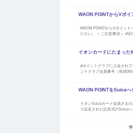
WAON POINTからV
WAON POINTからVポイ
ださい。 ＜ご注意事項＞ iAEONアプリのご利用には、「iAEON」会員登録が必要です。 AEON Payアプリ（旧：イオンウォレ
ット）・暮らしのマネーサイトか
イオンカードにたまったW
dポイントクラブに入会されている会員
ントクラブ会員番号（先頭00
WAON POINTをSui
イオンSuicaカード会員さまの
ク設定された記名式のSuicaへチャージすることができます。 交換
ト単位でお申込みいただけます。 
件