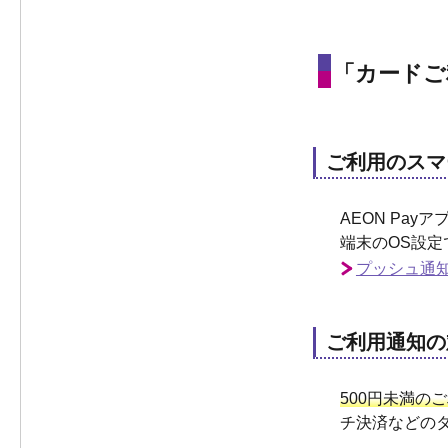
「カードご
ご利用のスマ
AEON Pa
端末のOS設定
プッシュ通
ご利用通知の
500円未満の
チ決済などの