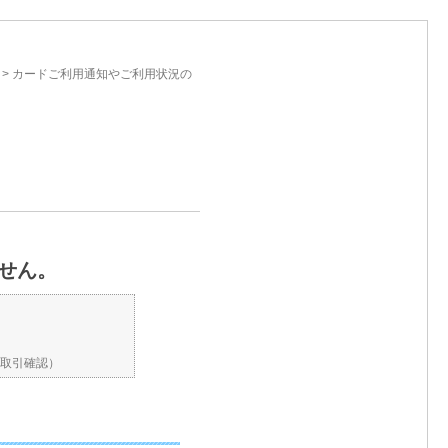
>
カードご利用通知やご利用状況の
せん。
お取引確認）