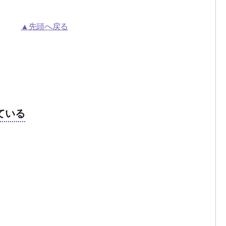
。
▲先頭へ戻る
ている