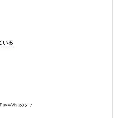
ている
ayやVisaのタッ
。