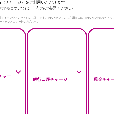
行（チャージ）をご利用いただけます。
ジ方法については、下記をご参照ください。
リ（旧：イオンウォレット）のご案内です。iAEONアプリのご利用方法は、iAEONの公式サイト
スマートテクノロジー社の製品です。
チャー
銀行口座チャージ
現金チャ