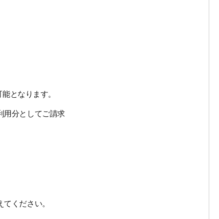
可能となります。
利用分としてご請求
えてください。