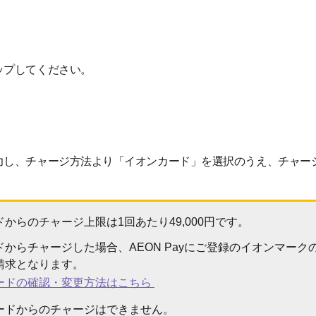
ップしてください。
力し、チャージ方法より「イオンカード」を選択のうえ、チャー
からのチャージ上限は1回あたり49,000円です。
からチャージした場合、AEON Payにご登録のイオンマーク
請求となります。
ードの確認・変更方法はこちら
ードからのチャージはできません。