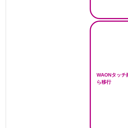
WAONタッチ
ら移行