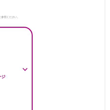
をご参照ください。
ージ