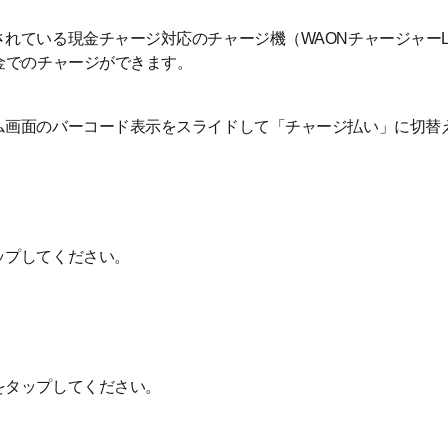
れている現金チャージ対応のチャージ機（WAONチャージャーLi
金でのチャージができます。
ム画面のバーコード表示をスライドして「チャージ払い」に切替
ップしてください。
をタップしてください。