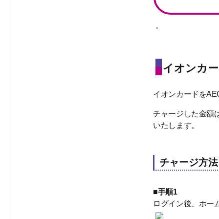
・
イオンカー
イオンカードをAE
チャージした金額
いたします。
チャージ方法
■手順1
ログイン後、ホー