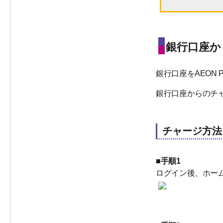
銀行口座か
銀行口座をAEON
銀行口座からのチ
チャージ方法
■手順1
ログイン後、ホー