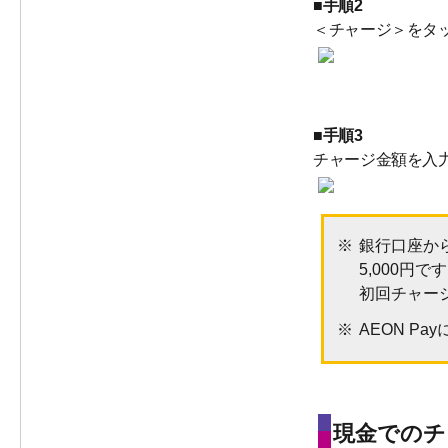
■手順2
＜チャージ＞をタ
■手順3
チャージ金額を入
銀行口座から
5,000円で
初回チャージ
AEON P
現金でのチ