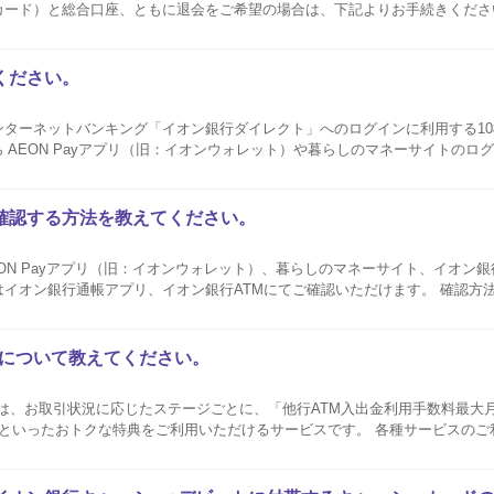
ド）と総合口座、ともに退会をご希望の場合は、下記よりお手続きください。 イオン
シュ＋デビットの退会 イオン銀行ホームページの総合口座解約よりお手続きい
ください。
ンターネットバンキング「イオン銀行ダイレクト」へのログインに利用する10
 AEON Payアプリ（旧：イオンウォレット）や暮らしのマネーサイトのログ
。 お手持ちのカードによって記載場所が異なりますので、下記をご
確認する方法を教えてください。
ON Payアプリ（旧：イオンウォレット）、暮らしのマネーサイト、イオン
イオン銀行通帳アプリ、イオン銀行ATMにてご確認いただけます。 確認方
ジについて教えてください。
は、お取引状況に応じたステージごとに、「他行ATM入出金利用手数料最大
」といったおトクな特典をご利用いただけるサービスです。 各種サービスのご
貯まったイオン銀行スコアに応じて全4段階（プラチナ・ゴールド・シルバー
イオン銀行Myステ...