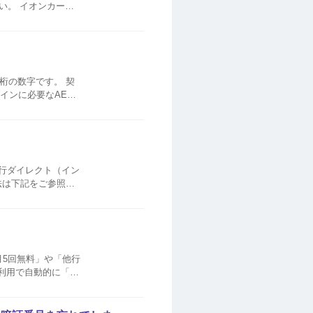
カード
ただけます。 （外
桁の数字です。 契
インに必要なAEON
銀行ダイレクト（イン
法は下記をご参照く
月5回無料」や「他行
利用で自動的に「イ
・ブロンズ）のステ