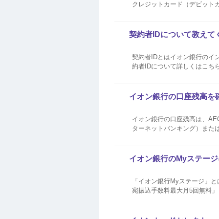
クレジットカード（デビットカー
セレクト・イオン銀行キャッ
部サイトへ遷移します）...
契約者IDについて教えて
契約者IDとはイオン銀行のイ
約者IDについて詳しくはこちら
Pay ID（旧：イオンスクエアメンバーID）とは異なります
参照...
イオン銀行の口座残高を
イオン銀行の口座残高は、AE
ターネットバンキング）または
ださい。 AEON Payアプリ・暮らしのマネーサイトでイオン銀行の口座残高を確認するには、事前にイオン銀行ダイレクトへご
利用登録が必要です。 ...
イオン銀行のMyステー
「イオン銀行Myステージ」と
宛振込手数料最大月5回無料
オン銀行スコア」が貯まり、
ージが決定します。 