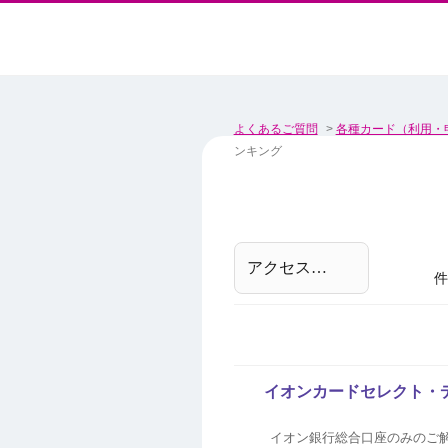
よくあるご質問
>
各種カード（利用・
ンキング
件
イオンカードセレクト・
イオン銀行総合口座のみのご