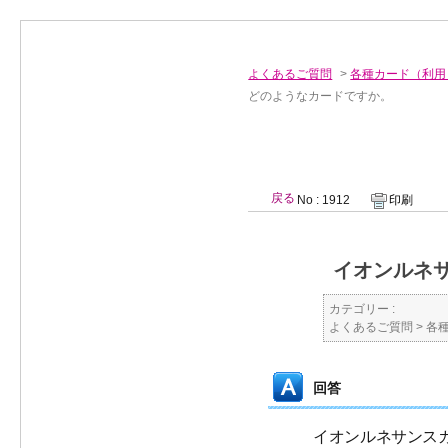
よくあるご質問
>
各種カード（利用
どのようなカードですか。
戻る
No : 1912
印刷
イオンルネ
カテゴリー :
よくあるご質問
>
各
回答
イオンルネサンス