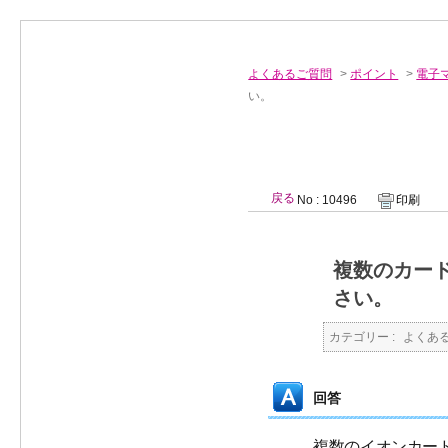
よくあるご質問
>
ポイント
>
電子
い。
戻る
No : 10496
印刷
複数のカー
さい。
カテゴリー :
よくあ
回答
複数のイオンカー