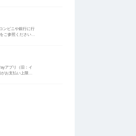
..
、コンビニや銀行に行
下記をご参照ください。
でのお支払い） A...
5万円までと...