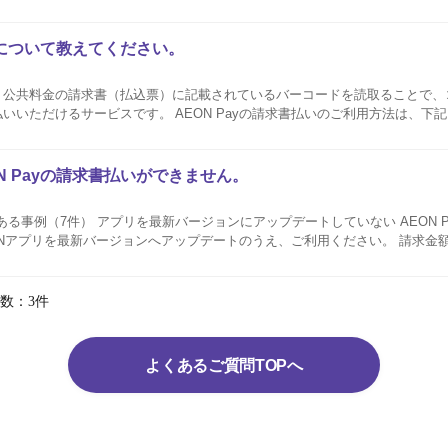
N Payコード決済の過去の利用履歴についてはiAEONアプリやAEON Payア.
いについて教えてください。
とは、公共料金の請求書（払込票）に記載されているバーコードを読取ることで
支払いいただけるサービスです。 AEON Payの請求書払いのご利用方法は、
ご利用いただけるお支払い方法 イオンカード払い チャージ払い（AEON Payコード残高
N Payの請求書払いができません。
7件） アプリを最新バージョンにアップデートしていない AEON Payアプリ（旧：イ
リを最新バージョンへアップデートのうえ、ご利用ください。 請求金額がお支払い上限金
る AEON Payでお支払いいただける上限額は、イオンカード払いが50万円、チャージ払いが
数：3件
よくあるご質問TOPへ