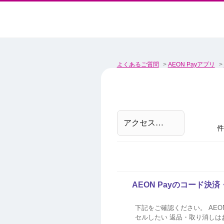
よくあるご質問
>
AEON Payアプリ
>
件
AEON Payのコード
下記をご確認ください。 AEON Payのコード決済利用後にお困りの場合 AEON Payコード決済で購入した商品を返品・キャン
セルしたい 返品・取り消しはお手数