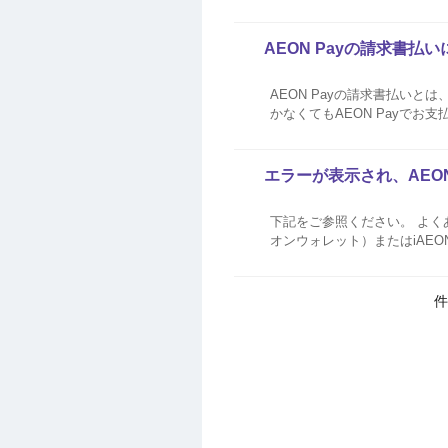
済の決済履歴を確認したい AEO
AEON Payの請求書払
AEON Payの請求書払い
かなくてもAEON Payでお
エラーが表示され、AEO
下記をご参照ください。 よくある事例（
オンウォレット）またはiAEONアプ
額を超過してい
件