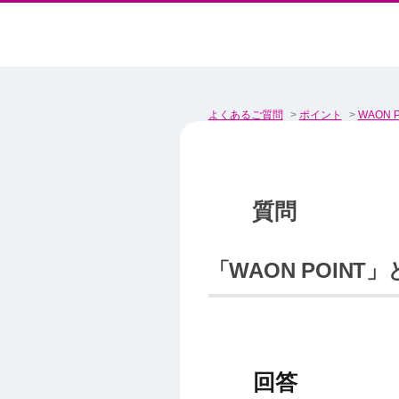
よくあるご質問
>
ポイント
>
WAON P
「WAON POIN