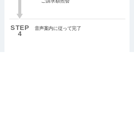
ご請求額照会
STEP
音声案内に従って完了
4
スマートフォンからご利用の場合
下記よりお問い合わせ内容をお選びいただく
と、ショートカットキーが自動的に適応されて
便利です。
スマートフォン専用 各種お問い合わせ
△ページの先頭へ戻る