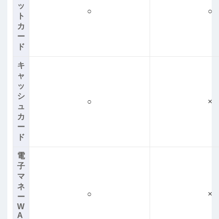
ッ
○
○
ト
カ
ー
ド
キ
ャ
ッ
シ
○
×
ュ
カ
ー
ド
電
子
マ
ネ
○
×
ー
W
A