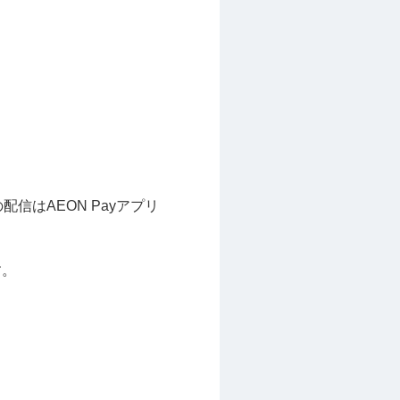
はAEON Payアプリ
す。