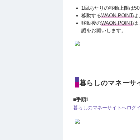
1回あたりの移動上限は50
移動する
WAON POINT
は
移動後の
WAON POINT
は
認をお願いします。
暮らしのマネーサ
■手順1
暮らしのマネーサイトへログ