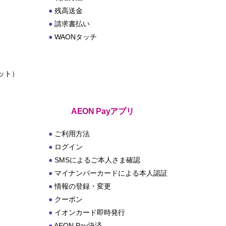
残高送金
請求書払い
WAONタッチ
ット）
ト
AEON Payアプリ
ご利用方法
ログイン
SMSによるご本人さま確認
マイナンバーカードによる本人認証
情報の登録・変更
クーポン
イオンカード即時発行
AEON Pay決済