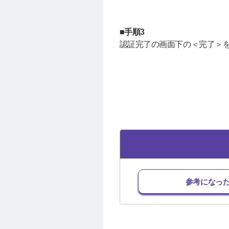
■手順3
認証完了の画面下の＜完了＞
参考になっ