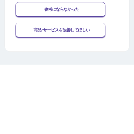
参考にならなかった
商品･サービスを改善してほしい
関連するFAQ
カードの追加登録時にエラーコード「1-ASM-
0004」が表示されます。
AEON Pay IDへ電子マネーWAONを登録する
方法を教えてください。
同じAEON Pay IDに本人会員カードと家族カ