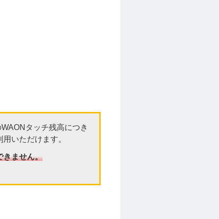
のWAONタッチ残高につき
利用いただけます。
はできません。
。