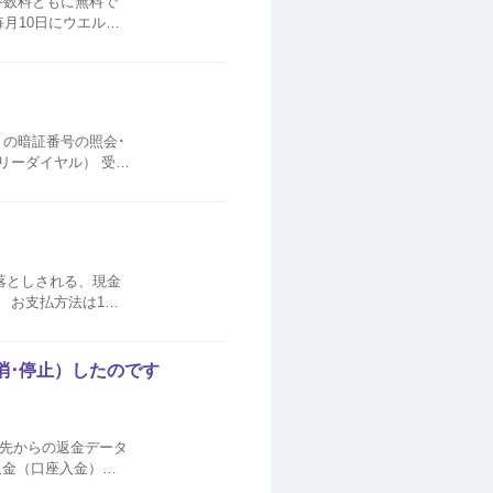
手数料ともに無料で
ド払い（コード払い）
トの暗証番号の照会･
フリーダイヤル） 受付
登録の住所へ郵送いたし...
落としされる、現金
回
消･停止）したのです
用先からの返金データ
返金（口座入金）で