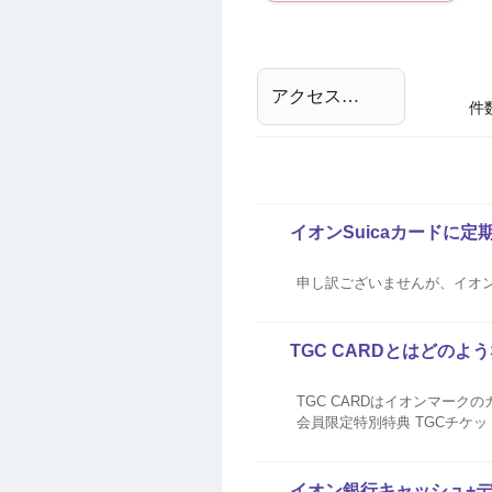
件
イオンSuicaカードに
申し訳ございませんが、イオンS
TGC CARDとはどのよ
TGC CARDはイオンマー
会員限定特別特典 TGCチケットを先行にてご購入いただけます。 TGC会場内、専用クロークがご利用いただけます。 TGC会場
イオン銀行キャッシュ+