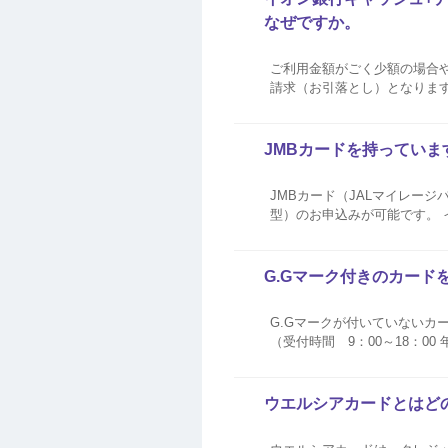
なぜですか。
ご利用金額がごく少額の場合
請求（お引落とし）となりま
JMBカードを持っていま
JMBカード（JALマイレージ
型）のお申込みが可能です。 
G.Gマーク付きのカード
G.Gマークが付いていないカ
（受付時間 9：00～18：00 年中無休）はこちら ナビダイヤルは、公衆
けません。 お客さまのお電
従って操作...
ウエルシアカードとはど