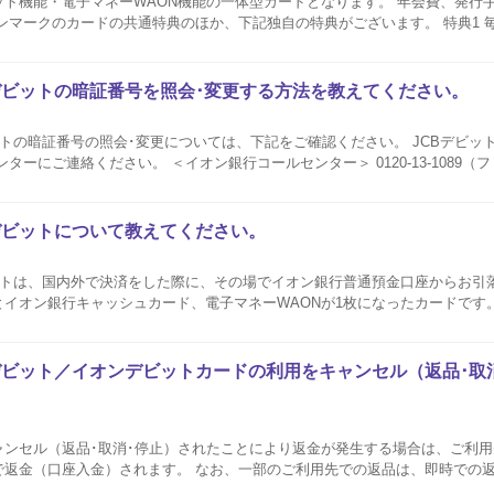
ト機能・電子マネーWAON機能の一体型カードとなります。 年会費、発行
のカードの共通特典のほか、下記独自の特典がございます。 特典1 毎月10日にウエルシ
レジット払いやウエルシアカードを登録しているAEON Payのイオンカー
デビットの暗証番号を照会･変更する方法を教えてください。
トの暗証番号の照会･変更については、下記をご確認ください。 JCBデビッ
ターにご連絡ください。 ＜イオン銀行コールセンター＞ 0120-13-1089（
時間／9:00～18:00 年中無休 暗証番号の照会の場合は、登録されているJCBデビットの暗証番号をご
デビットについて教えてください。
ットは、国内外で決済をした際に、その場でイオン銀行普通預金口座からお引
ン銀行キャッシュカード、電子マネーWAONが1枚になったカードです。 お支払方法は1
択することはできません。 引落口座の変更はできません。 イオン銀行キャッシュ+デビ
デビット／イオンデビットカードの利用をキャンセル（返品･取
。
ャンセル（返品･取消･停止）されたことにより返金が発生する場合は、ご利
で返金（口座入金）されます。 なお、一部のご利用先での返品は、即時での
ての返金となる場合がございます。