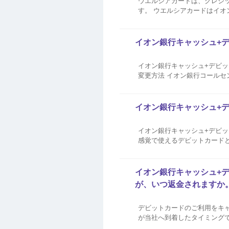
ウエルシアカードは、クレジッ
す。 ウエルシアカードはイオンマーク
アグループの対象店舗にて、ク
をご利用いただくと...
イオン銀行キャッシュ+
イオン銀行キャッシュ+デビッ
変更方法 イオン銀行コールセン
イオン銀行キャッシュ+
イオン銀行キャッシュ+デビ
感覚で使えるデビットカードとイオ
払いのみとなります。1回払い以外を選
ットの詳細･お申込みはこち...
イオン銀行キャッシュ+
が、いつ返金されますか
デビットカードのご利用をキ
が当社へ到着したタイミング
はなく、返品した日から遅れ