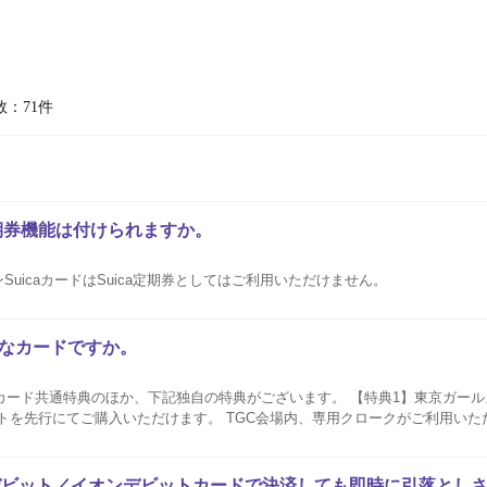
数：71件
定期券機能は付けられますか。
uicaカードはSuica定期券としてはご利用いただけません。
うなカードですか。
クのカード共通特典のほか、下記独自の特典がございます。 【特典1】東京ガー
でTGC公式物販が10%OFFでご購入いただけます。 会場によっては、上記特典が受けられない
デビット／イオンデビットカードで決済しても即時に引落とし