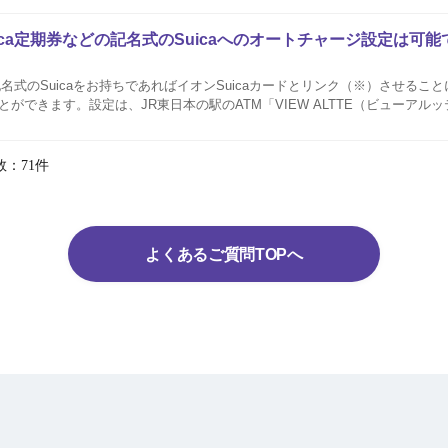
uica定期券などの記名式のSuicaへのオートチャージ設定は可
a等の記名式のSuicaをお持ちであればイオンSuicaカードとリンク（※）させる
ことができます。設定は、JR東日本の駅のATM「VIEW ALTTE（ビューアル
できます。 リンクとはイオンSuicaカードと「Suica」を結びつける手続きです。 オートチャージ（リ...
数：71件
よくあるご質問TOPへ