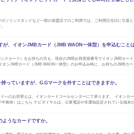
やガソリンスタンドなど一部の加盟店でのご利用では、ご利用日当日に引落と
す。
すが、イオンJMBカード（JMB WAON一体型）を申込むこと
バンクカード）をお持ちの方も、現在のJMBお得意様番号でイオンJMBカード（
イオンJMBカード（JMB WAON一体型）のお申込み時に、お持ちのJMBカ
JMBお得意様番号をご入力ください。 イオンJM
を持っていますが、G.Gマークを外すことはできますか。
ードへのお切替えは、イオンカードコールセンターにて承ります。 イオンカ
電話や非通知設定されている端末からはおかけいただ
話番号を通知しておかけください。 お電話いただくと、ガイダンスが流れます
のようなカードですか。